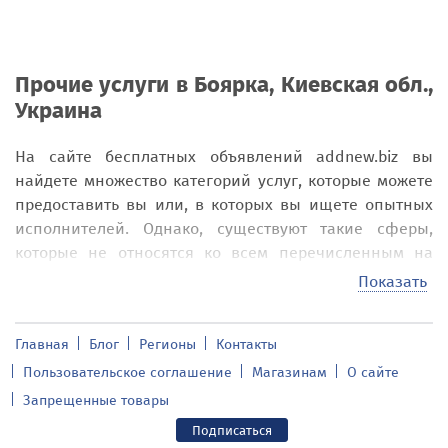
Прочие услуги в Боярка, Киевская обл.,
Украина
На сайте бесплатных объявлений addnew.biz вы
найдете множество категорий услуг, которые можете
предоставить вы или, в которых вы ищете опытных
исполнителей. Однако, существуют такие сферы,
которые не относятся ко всем перечисленным на
сайте. Все они вошли в единый раздел,
Показать
называющийся «Прочие услуги» в Боярка, Киевская
обл., Украина.
Главная
Блог
Регионы
Контакты
В разделе «Прочие услуги в Боярка,
Пользовательское соглашение
Магазинам
О сайте
Киевская обл., Украина» вы найдете
Запрещенные товары
предложения относительно следующих
Подписаться
видов услуг: