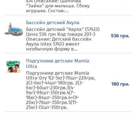
474 Описание: Шапочка
"Зайка" для малыша. Сбоку
игрушка. Состав:...
Бассейн детский Акула
Бассейн детский "Акула" (57433)
Цена 536 грн Код товара 201-3
536 грн.
Описание: Детский бассейн
Акула Intex 57433 имеет
необычную форму в...
Подгузники детские Mamia
Ultra
Подгузники детские Mamia
Ultra-Dry 1(2-5кг)-70шт-220грв,
2(3-6кг)-44шт-180грв. 2(3-
180 грн.
6кг)-60шт-230грв.3(4-
9кг)-98шт-350грв.4(7-
18кг)-84шт-350грв.4+(9-
20кг)-78шт-350грв.5(11-
25кг)-72шт-350грв.