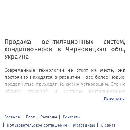
Продажа вентиляционных систем,
кондиционеров
в
Черновицкая обл.,
Украина
Современные технологии не стоят на месте, они
постоянно находятся в развитии - все более новые,
продвинутые приходят на смену устаревшим. Это не
обошло стороной и системы вентилирования
помещения. Современные вентиляционные системы
Показать
позволяют насытить комнаты кислородом, при этом
никак не повлияв на уровень температуры
Главная
Блог
Регионы
Контакты
помещения. На доске объявлений addnew.biz вашему
Пользовательское соглашение
Магазинам
О сайте
вниманию предоставлены самые популярные