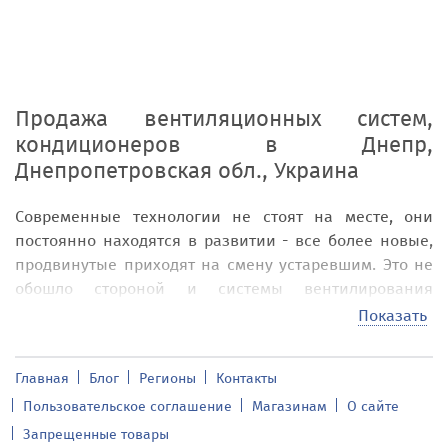
Продажа вентиляционных систем,
кондиционеров
в
Днепр,
Днепропетровская обл., Украина
Современные технологии не стоят на месте, они
постоянно находятся в развитии - все более новые,
продвинутые приходят на смену устаревшим. Это не
обошло стороной и системы вентилирования
помещения. Современные вентиляционные системы
Показать
позволяют насытить комнаты кислородом, при этом
никак не повлияв на уровень температуры
Главная
Блог
Регионы
Контакты
помещения. На доске объявлений addnew.biz вашему
Пользовательское соглашение
Магазинам
О сайте
вниманию предоставлены самые популярные
вентиляционные системы для квартиры, офисов,
Запрещенные товары