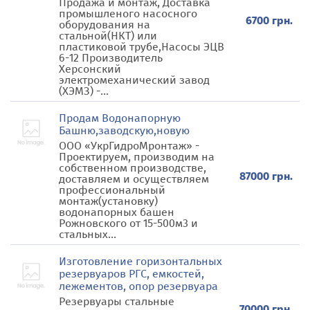
Продажа и монтаж, Доставка
промышленого насосного
6700 грн.
оборудования на
стальной(НКТ) или
пластиковой трубе,Насосы ЭЦВ
6-12 Производитель
Херсонский
электромеханический завод
(ХЭМЗ) -...
Продам Водонапорную
Башню,заводскую,новую
ООО «УкрГидроМронтаж» -
Проектируем, производим на
собственном производстве,
87000 грн.
доставляем и осуществляем
профессиональный
монтаж(установку)
водонапорных башен
Рожновского от 15-500м3 и
стальных...
Изготовление горизонтальных
резервуаров РГС, емкостей,
лежементов, опор резервуара
Резервуары стальные
70000 грн.