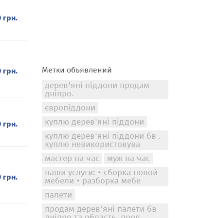
0 грн.
Метки объявлений
0 грн.
дерев'яні піддони продам
дніпро.
європіддони
куплю дерев'яні піддони
0 грн.
куплю дерев'яні піддони бв .
куплю невикористовува
мастер на час
муж на час
наши услуги: • сборка новой
0 грн.
мебели • разборка мебе
палети
продам дерев'яні палети бв
дніпро та область. прод