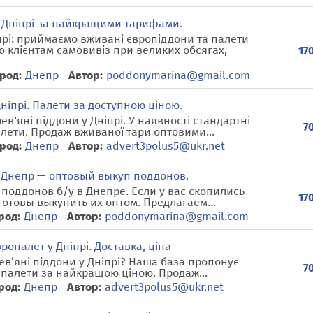
у Дніпрі за найкращими тарифами.
іпрі: приймаємо вживані європіддони та палети
о клієнтам самовивіз при великих обсягах,
17
род:
Днепр
Автор:
poddonymarina@gmail.com
ніпрі. Палети за доступною ціною.
ев'яні піддони у Дніпрі. У наявності стандартні
7
алети. Продаж вживаної тари оптовими...
род:
Днепр
Автор:
advert3polus5@ukr.net
 Днепр — оптовый выкуп поддонов.
поддонов б/у в Днепре. Если у вас скопились
17
отовы выкупить их оптом. Предлагаем...
род:
Днепр
Автор:
poddonymarina@gmail.com
опалет у Дніпрі. Доставка, ціна
ев’яні піддони у Дніпрі? Наша база пропонує
7
 палети за найкращою ціною. Продаж...
род:
Днепр
Автор:
advert3polus5@ukr.net