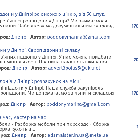
дони у Дніпрі за високою ціною, від 50 штук.
рев'яні європіддони у Дніпрі? Ми займаємося
компаній. Забезпечуємо документальний супровід
17
род:
Днепр
Автор:
poddonymarina@gmail.com
и у Дніпрі. Європіддони зі складу
'яних піддонів у Дніпрі. У нас можна придбати
7
ідмінної якості. Постійна наявність вживаної...
ород:
Днепр
Автор:
advert3polus5@ukr.net
онів у Дніпрі: розрахунок на місці
ні піддони у Дніпрі. Наша служба закупівель
вропіддони. Ми допомагаємо звільнити складські
17
род:
Днепр
Автор:
poddonymarina@gmail.com
 час, мастер на час
бели • Разборка мебели при переезде • Сборка
рка кухонь и...
ород:
Днепр
Автор:
adsmaister.in.ua@meta.ua