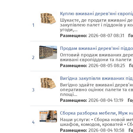
Куплю вживані дерев'яні європід
Шукаєте, де продати вживані де
закупівлею палет і піддонів у 
1
угоди,...
Размещено:
2026-08-07 08:31
Го
Продам вживані дерев'яні піддон
Оптовий продаж вживаних дерев
2
вживані європіддони та палети в
Размещено:
2026-08-05 08:25
Г
Вигідна закупівля вживаних підд
Вигідно здайте вживані дерев’я
оперативно оцінює палети та є
3
площі...
Размещено:
2026-08-04 13:19
Го
Сборка разборка мебели, Муж на
Наши услуги: • Сборка новой ме
4
шкафов, комодов, кроватей • Сбо
Размещено:
2026-08-04 10:58
Г