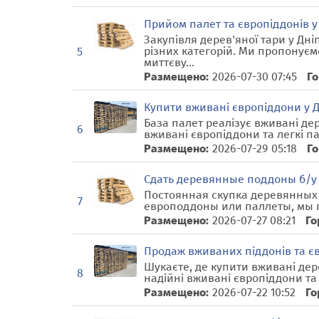
Прийом палет та європіддонів 
Закупівля дерев'яної тари у Дн
різних категорій. Ми пропонуєм
5
миттєву...
Размещено:
2026-07-30 07:45
Го
Купити вживані європіддони у Д
База палет реалізує вживані дер
6
вживані європіддони та легкі п
Размещено:
2026-07-29 05:18
Го
Сдать деревянные поддоны б/у
Постоянная скупка деревянных 
7
европоддоны или паллеты, мы г
Размещено:
2026-07-27 08:21
Го
Продаж вживаних піддонів та євр
Шукаєте, де купити вживані дер
8
надійні вживані європіддони та
Размещено:
2026-07-22 10:52
Го