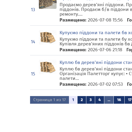
Продаємо дерев'яні піддони. Пр
піддонів. Продаєм б/в піддони в
13
ремонту....
Размещено:
2026-07-08 15:56
Го
Купуємо піддони та палети бв х
Купуємо піддони та палети бу хо
14
Купівля дерев'яних піддонів бв Д
Размещено:
2026-07-06 21:18
Го
Куплю бв дерев'яні піддони ста
Куплю бв дерев'яні піддони ста
Організація Палетторг купує: • 
15
палети...
Размещено:
2026-07-02 07:53
Го
Страница 1 из 17
1
2
3
4
...
16
17