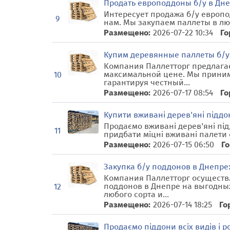
Продать европоддоны б/у в Дне
Интересует продажа б/у европ
9
нам. Мы закупаем паллеты в люб
Размещено:
2026-07-22 10:34
Го
Купим деревянные паллеты б/у
Компания Паллетторг предлагае
максимальной цене. Мы приним
10
гарантируя честный...
Размещено:
2026-07-17 08:54
Го
Купити вживані дерев'яні піддо
Продаємо вживані дерев'яні під
11
придбати міцні вживані палети о
Размещено:
2026-07-15 06:50
Го
Закупка б/у поддонов в Днепре
Компания Паллетторг осуществ
поддонов в Днепре на выгодны
12
любого сорта и...
Размещено:
2026-07-14 18:25
Го
Продаємо піддони всіх видів і р