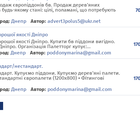
одаж європіддонів бв. Продаж дерев'яних
 будь-якому стані: цілі, поламані, що потребують
7
род:
Днепр
Автор:
advert3polus5@ukr.net
орошої якості Дніпро
рошої якості Дніпро. Купити бв піддони вигідно.
17
ніпро. Організація Палетторг купує:...
род:
Днепр
Автор:
poddonymarina@gmail.com
ндарт/нестандарт.
ндарт. Купуємо піддони. Купуємо дерев'яні палети.
Стандартні європалети (1200x800) • Фітингові
17
род:
Днепр
Автор:
poddonymarina@gmail.com