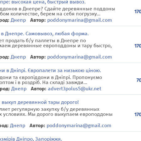
пре: высокая цена, быстрый вывоз.
оддонов в Днепре? Сдайте деревянные поддоны
17
ом количестве, берем на себя погрузку...
род:
Днепр
Автор:
poddonymarina@gmail.com
 в Днепре. Самовывоз, любая форма.
т продать б/у паллеты в Днепре по
аем деревянные европоддоны и тару быстро,
17
род:
Днепр
Автор:
poddonymarina@gmail.com
ни в Дніпрі. Європалети за низькою ціною.
дони та європіддони в Дніпрі. Пропонуємо
7
птом і в роздріб. На складі завжди...
род:
Днепр
Автор:
advert3polus5@ukr.net
: выкуп деревянной тары дорого!
ляет регулярную закупку б/у деревянных
х условиях. Мы дорого выкупаем европоддоны
17
род:
Днепр
Автор:
poddonymarina@gmail.com
озмірів Дніпро, Запоріжжя.