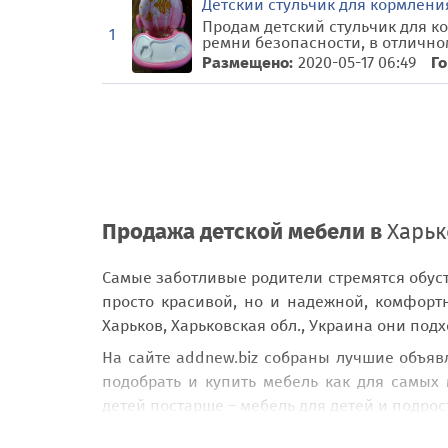
Детский стульчик для кормлени
Продам детский стульчик для к
1
ремни безопасности, в отличном
Размещено:
2020-05-17 06:49
Го
Продажа детской мебели в
Харьк
Самые заботливые родители стремятся обуст
просто красивой, но и надежной, комфорт
Харьков, Харьковская обл., Украина
они подх
На сайте
addnew.biz собраны лучшие объявл
подобрать и купить мебель как для самых
детей постарше – мебель для детей и подрос
В разделе «
Детская мебель
» в
Харьков,