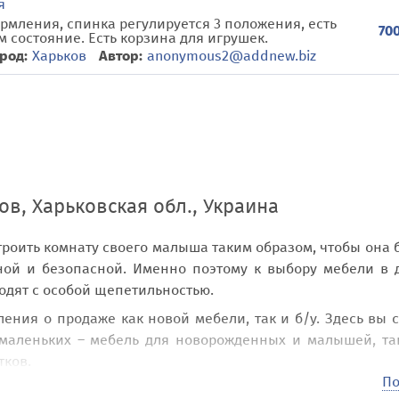
я
ормления, спинка регулируется 3 положения, есть
700
 состояние. Есть корзина для игрушек.
род:
Харьков
Автор:
anonymous2@addnew.biz
ов, Харьковская обл., Украина
роить комнату своего малыша таким образом, чтобы она 
ной и безопасной. Именно поэтому к выбору мебели в 
одят с особой щепетильностью.
ения о продаже как новой мебели, так и б/у. Здесь вы 
 маленьких – мебель для новорожденных и малышей, та
тков.
По
 Харьковская обл., Украина
вашему вниманию предла