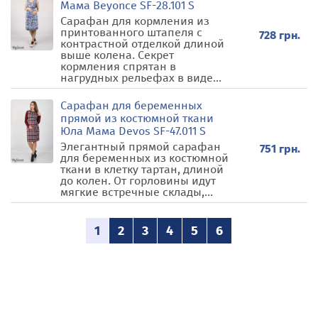
Мама Beyonce SF-28.101 S
Сарафан для кормления из
принтованного штапеля с
728 грн.
контрастной отделкой длиной
выше колена. Секрет
кормления спрятан в
нагрудных рельефах в виде...
Сарафан для беременных
прямой из костюмной ткани
Юла Мама Devos SF-47.011 S
Элегантный прямой сарафан
751 грн.
для беременных из костюмной
ткани в клетку тартан, длиной
до колен. От горловины идут
мягкие встречные склады,...
1
2
3
4
5
6