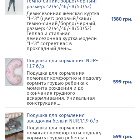
темно-синий/бордо/черный;
размер: 42/44/46/48/50/52)
Демисезонная женская куртка
"I-43" (цвет: розовый/хаки/
1380 грн.
темно-синий/бордо/черный;
размер: 42/44/46/48/50/52)
Теплая и стильная
демисезонная куртка модели
"I-43" согреет вас в
прохладный день...
Подушка для кормления NUR-
1.1.7 б/р
Подушка для кормления
помогает комфортно и подолгу
599 грн.
кормить грудью ребенка с
момента рождения и до
окончания грудного
вскармливания. Уникальная
конструкция...
Подушка для кормления
звездочки белый NUR.1.1.9 б/р
Подушка для кормления
помогает комфортно и подолгу
599 грн.
кормить грудью ребенка с