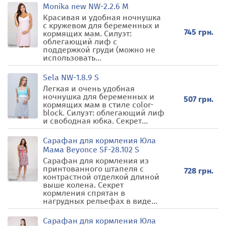
Monika new NW-2.2.6 M
Красивая и удобная ночнушка
с кружевом для беременных и
745 грн.
кормящих мам. Силуэт:
облегающий лиф с
поддержкой груди (можно не
использовать...
Sela NW-1.8.9 S
Легкая и очень удобная
ночнушка для беременных и
507 грн.
кормящих мам в стиле color-
block. Силуэт: облегающий лиф
и свободная юбка. Секрет...
Сарафан для кормления Юла
Мама Beyonce SF-28.102 S
Сарафан для кормления из
принтованного штапеля с
728 грн.
контрастной отделкой длиной
выше колена. Секрет
кормления спрятан в
нагрудных рельефах в виде...
Сарафан для кормления Юла