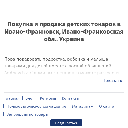
Покупка и продажа детских товаров
в
Ивано-Франковск, Ивано-Франковская
обл., Украина
Пора порадовать подростка, ребенка и малыша
товарами для детей вместе с доской объявлений
Addnew.biz. С нами вы с легкостью можете разгрести
свалку из ненужных игрушек и сразу же купить
Показать
планшет для школьника в рубрике «
Электроника,
бытовая техника
» в
Ивано-Франковск
, купить дорогую
Главная
Блог
Регионы
Контакты
в отличном состоянии детскую коляску или
Пользовательское соглашение
Магазинам
О сайте
автомобильное кресло по отличной цене, обновить
весь гардероб ребенка одним махом без
Запрещенные товары
существенного вреда семейному бюджету в
Ивано-
Подписаться
Франковск
.