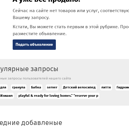
Сейчас на сайте нет товаров или услуг, соответств
Вашему запросу.
Кстати, Вы можете стать первым в этой рубрике. Про
разместите объявление.
Подать объявление
улярные запросы
ные запросы пользователей нашего сайта
 для
гранула
Бабка
server
Детский велосипед
лиття
Гидро
Измаил
playful & ready for loving homes.” “reserve your p
едние добавленые