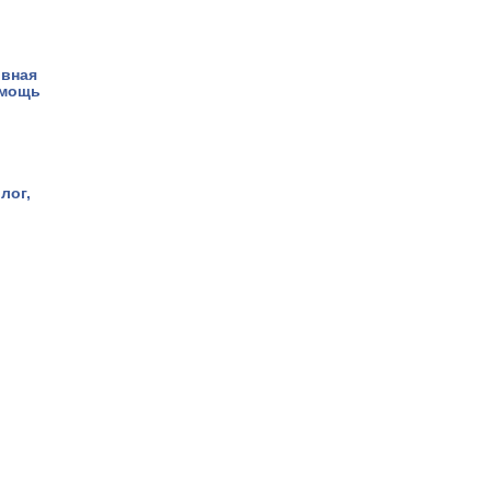
овная
омощь
лог,