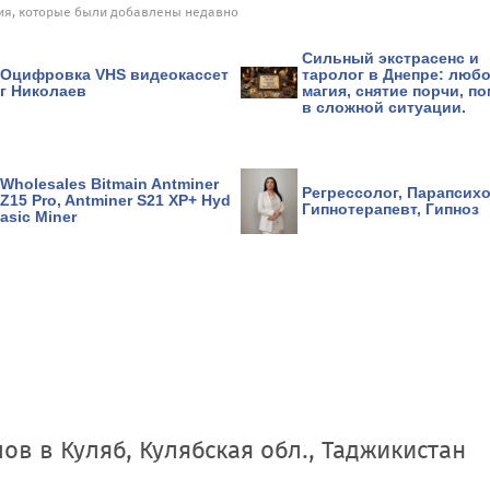
я, которые были добавлены недавно
Сильный экстрасенс и
Оцифровка VHS видеокассет
таролог в Днепре: люб
г Николаев
магия, снятие порчи, п
в сложной ситуации.
Wholesales Bitmain Antminer
Регрессолог, Парапсихо
Z15 Pro, Antminer S21 XP+ Hyd
Гипнотерапевт, Гипноз
asic Miner
лов
в
Куляб, Кулябская обл., Таджикистан