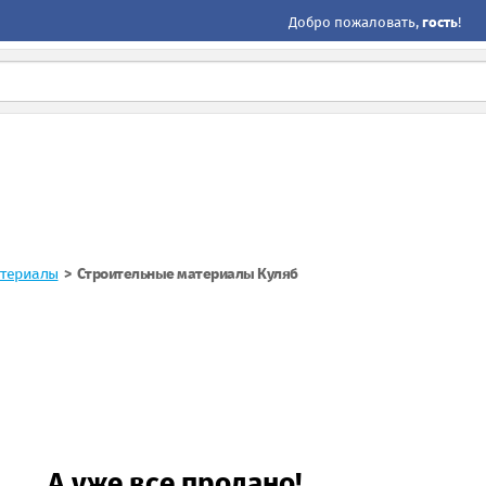
Добро пожаловать,
гость
!
атериалы
Строительные материалы Куляб
А уже все продано!