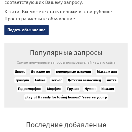
соответствующих Вашему запросу.
Кстати, Вы можете стать первым в этой рубрике.
Просто разместите объявление.
Подать объявление
Популярные запросы
Самые популярные запросы пользователей нашего сайта
Инцес
Детское по
ювелирные изделия
Массаж для
гранула
Бабка
server
Детский велосипед
лиття
Гидроморфон
Морфин
Грузин
Нужен
Измаил
playful & ready for loving homes.” “reserve your p
Последние добавленые