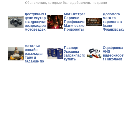
Объявления, которые были добавлены недавно
Аукцион/
продажа новых
доступных по
Маг Экстрасенс в
Допомога
цене скутеров,
Берлине
мага та
квадроциклов,
Профессиональные
таролога в
вездеходов и
Магические Услуги
Івано-
мотовездеходов
Привороты Гадание
Франківську.
Can-Am, Polaris,
CFMOTO.
Гадалка
Наталья
Паспорт
Оцифровка
онлайн:
Украины
VHS
расклады
загранпаспорт
видеокассет
Таро и
купить
г Николаев
гадание по
фото