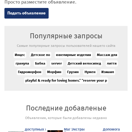
Просто разместите объявление.
Подать объявление
Популярные запросы
Самые популярные запросы пользователей нашего сайта
Инцес
Детское по
ювелирные изделия
Массаж для
гранула
Бабка
server
Детский велосипед
лиття
Гидроморфон
Морфин
Грузин
Нужен
Измаил
playful & ready for loving homes.” “reserve your p
Последние добавленые
Объявления, которые были добавлены недавно
Аукцион/
продажа новых
доступных по
Маг Экстрасенс в
Допомога