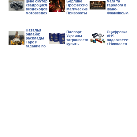
цене скутеров,
Берлине
мага та
квадроциклов,
Профессиональные
таролога в
вездеходов и
Магические Услуги
Івано-
мотовездеходов
Привороты Гадание
Франківську.
Can-Am, Polaris,
CFMOTO.
Гадалка
Наталья
Паспорт
Оцифровка
онлайн:
Украины
VHS
расклады
загранпаспорт
видеокассет
Таро и
купить
г Николаев
гадание по
фото