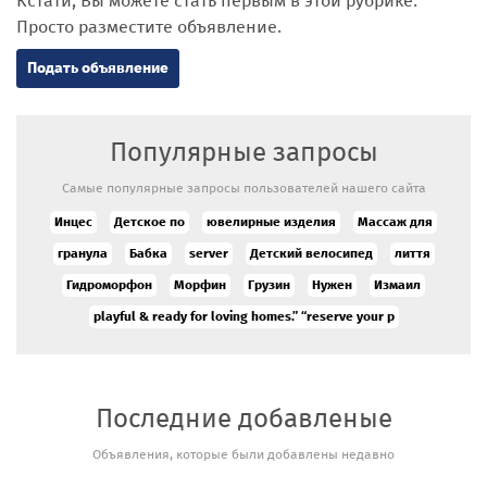
Кстати, Вы можете стать первым в этой рубрике.
Просто разместите объявление.
Подать объявление
Популярные запросы
Самые популярные запросы пользователей нашего сайта
Инцес
Детское по
ювелирные изделия
Массаж для
гранула
Бабка
server
Детский велосипед
лиття
Гидроморфон
Морфин
Грузин
Нужен
Измаил
playful & ready for loving homes.” “reserve your p
Последние добавленые
Объявления, которые были добавлены недавно
Физическая
Wholesales
охрана