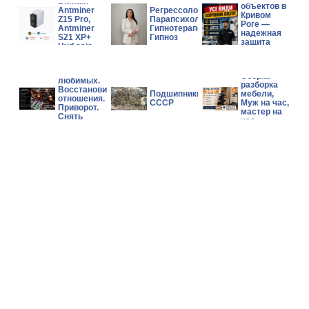
Bitmain
объектов в
Antminer
Регрессолог,
Кривом
Z15 Pro,
Парапсихолог,
Роге —
Antminer
Гипнотерапевт,
надежная
S21 XP+
Гипноз
защита
Hyd asic
бизнеса и
Miner
имущества
Возврат
Сборка
любимых.
разборка
Восстановить
Подшипники
мебели,
отношения.
СССР
Муж на час,
Приворот.
мастер на
Снять
час
негатив.