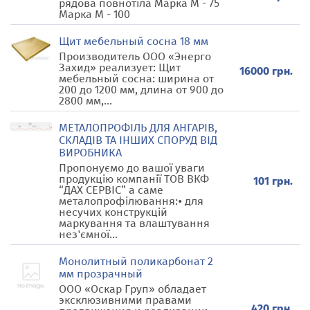
рядова повнотіла Марка М - 75
Марка М - 100
Щит мебельный сосна 18 мм
Производитель ООО «Энерго
Захид» реализует: Щит
16000 грн.
мебельный сосна: ширина от
200 до 1200 мм, длина от 900 до
2800 мм,...
МЕТАЛОПРОФІЛЬ ДЛЯ АНГАРІВ,
СКЛАДІВ ТА ІНШИХ СПОРУД ВІД
ВИРОБНИКА
Пропонуємо до вашої уваги
продукцію компанії ТОВ ВКФ
101 грн.
“ДАХ СЕРВІС” а саме
металопрофілювання:• для
несучих конструкцій
маркування та влаштування
нез'ємної...
Монолитный поликарбонат 2
мм прозрачный
ООО «Оскар Груп» обладает
эксклюзивними правами
420 грн.