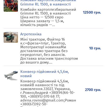
Grimme RL 1500, в наявності
Комбайн картоплезбиральний
12500 грн.
Grimme RL 1500, в наявності
Ціна нетто — 12500 євро
Ширина захвату — 1,5 м,
кількість рядків —...
Агротехніка
Міні трактори, Файтер 16
к.с+фреза+плуг, Трактор,
Мототрактор! новинкаМи
10 грн.
доставляємо трактора без
передоплат, без авансів.
Доставка власним транспортом
до вашого дому....
Конвеєр підйомний 4,5,6м,
новий
Конвеєр підйомний 4,5,6м,
новийВ наявності та під
замовлення.33027, Украина,
2700 грн.
г.Ровно;Андрей +380(96)66-10-
100, +380(95) 070 68 77;
adena.rovno@gmail.com;Роман
+380(67)392-50-