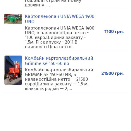
год.Виліт стріли на повну
довжину —...
Картоплекопач UNIA WEGA 1400
UNO
Картоплекопач UNIA WEGA 1400
1100 грн.
UNO, в наявностіЦіна нетто -
1100 євро.Ширина захвату -
1,5м. Рік випуску - 2011.В
наявності.Ціна нетто...
Комбайн картоплезбиральний
Grimme se 150-60 nb
Комбайн картоплезбиральний
21500 грн.
GRIMME SE 150-60 NB, в
наявностіЦіна нетто — 21500
євроШирина захвату — 1,5 м,
кількість рядків — 2,...