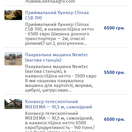
74;www.adenaagro.com
Приймальний бункер Climax
CSB 700
Приймальний бункер Climax
6500 грн.
CSB 700, в наявностіЦіна нетто
- 6500 євро Ширина донного
транспортера — 2м, очисні
ролики(7 шт.), розсунення...
Пакувальна машина Newtec
(вагова станція)
Пакувальна машина Newtec
(вагова станція), в
5500 грн.
наявностіЦіна нетто - 5500 євро
8-ми чашкова пакувальна
машина для картоплі, моркви,
цибулі, цитрусових...
Конвеєр телескопічний
MIEDEMA — 10,5 м, самохідний
Конвеєр телескопічний
MIEDEMA — 10,5 м, самохідний,
6500 грн.
в наявностіЦіна нетто 6500
євроПродуктивність - 140 тонн/