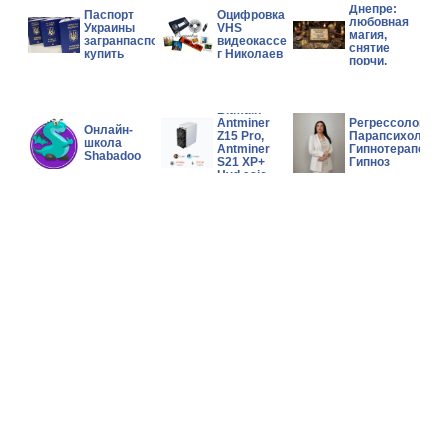
Днепре:
Паспорт
Оцифровка
любовная
Украины
VHS
магия,
загранпаспорт
видеокассет
снятие
купить
г Николаев
порчи,
помощь в
сложной
Wholesales
ситуации.
Bitmain
Antminer
Регрессолог,
Онлайн-
Z15 Pro,
Парапсихолог,
школа
Antminer
Гипнотерапевт,
Shabadoo
S21 XP+
Гипноз
Hyd asic
Miner