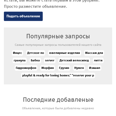
Кстати, Вы можете стать первым в этой рубрике.
Просто разместите объявление.
Подать объявление
Популярные запросы
Самые популярные запросы пользователей нашего сайта
Инцес
Детское по
ювелирные изделия
Массаж для
гранула
Бабка
server
Детский велосипед
лиття
Гидроморфон
Морфин
Грузин
Нужен
Измаил
playful & ready for loving homes.” “reserve your p
Последние добавленые
Сильный
Объявления, которые были добавлены недавно
экстрасенс
и таролог в