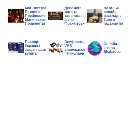
Гадалка
Маг Экстрасенс в
Допомога
Наталья
Берлине
мага та
онлайн:
Профессиональные
таролога в
расклады
Магические Услуги
Івано-
Таро и
Привороты Гадание
Франківську.
гадание по
фото
Паспорт
Оцифровка
Онлайн-
Украины
VHS
школа
загранпаспорт
видеокассет
Shabadoo
купить
г Николаев