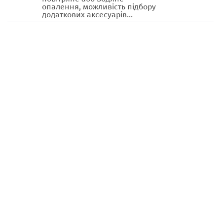
опалення, можливість підбору
додаткових аксесуарів...