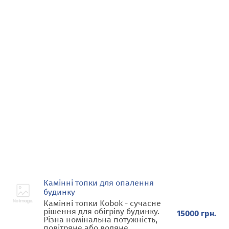
Камінні топки для опалення
будинку
Камінні топки Kobok - сучасне
рішення для обігріву будинку.
15000 грн.
Різна номінальна потужність,
повітряне або водяне