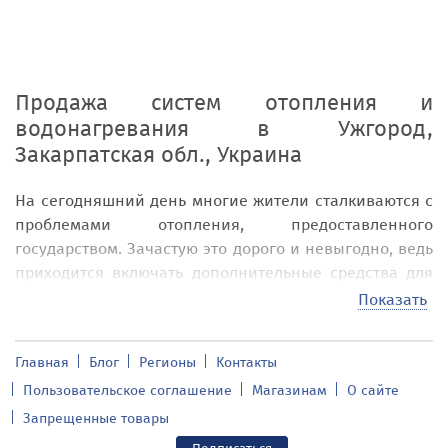
Продажа систем отопления и
водонагревания
в
Ужгород,
Закарпатская обл., Украина
На сегодняшний день многие жители сталкиваются с
проблемами отопления, предоставленного
государством. Зачастую это дорого и невыгодно, ведь
приходится включать дополнительные средства для
обогрева помещения
в
Ужгород, Закарпатская обл.,
Показать
Украина. Именно поэтому на рынке возрастает
популярность автономных систем отопления,
Главная
Блог
Регионы
Контакты
прокладывания теплых полов, а также установления
Пользовательское соглашение
Магазинам
О сайте
печей и каминов.
Запрещенные товары
Но как подобрать наиболее оптимальный вид