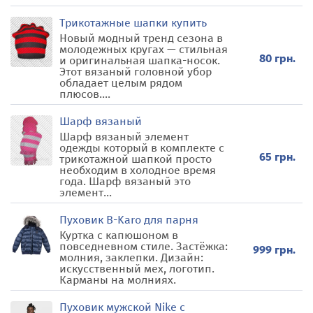
Трикотажные шапки купить
Новый модный тренд сезона в
молодежных кругах — стильная
80 грн.
и оригинальная шапка-носок.
Этот вязаный головной убор
обладает целым рядом
плюсов....
Шарф вязаный
Шарф вязаный элемент
одежды который в комплекте с
65 грн.
трикотажной шапкой просто
необходим в холодное время
года. Шарф вязаный это
элемент...
Пуховик B-Karo для парня
Куртка с капюшоном в
повседневном стиле. Застёжка:
999 грн.
молния, заклепки. Дизайн:
искусственный мех, логотип.
Карманы на молниях.
Пуховик мужской Nike с