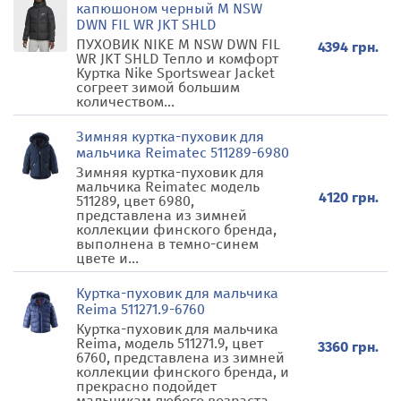
капюшоном черный M NSW
DWN FIL WR JKT SHLD
ПУХОВИК NIKE M NSW DWN FIL
4394 грн.
WR JKT SHLD Тепло и комфорт
Куртка Nike Sportswear Jacket
согреет зимой большим
количеством...
Зимняя куртка-пуховик для
мальчика Reimatec 511289-6980
Зимняя куртка-пуховик для
мальчика Reimatec модель
4120 грн.
511289, цвет 6980,
представлена из зимней
коллекции финского бренда,
выполнена в темно-синем
цвете и...
Куртка-пуховик для мальчика
Reima 511271.9-6760
Куртка-пуховик для мальчика
Reima, модель 511271.9, цвет
3360 грн.
6760, представлена из зимней
коллекции финского бренда, и
прекрасно подойдет
мальчикам любого возраста...