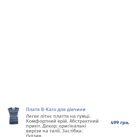
Платя B-Karo для дівчини
Легке літнє плаття на гумці.
Комфортний крій. Абстрактний
499 грн.
принт. Декор: оригінальні
вирізи на талії. Застібка:
ґудзик.