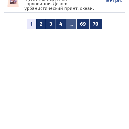
199 грн.
горловиной. Декор:
урбанистический принт, океан.
1
2
3
4
...
69
70