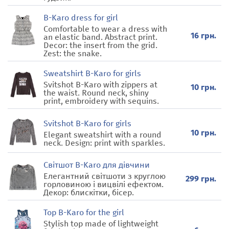
B-Karo dress for girl
Comfortable to wear a dress with
16 грн.
an elastic band. Abstract print.
Decor: the insert from the grid.
Zest: the snake.
Sweatshirt B-Karo for girls
Svitshot B-Karo with zippers at
10 грн.
the waist. Round neck, shiny
print, embroidery with sequins.
Svitshot B-Karo for girls
10 грн.
Elegant sweatshirt with a round
neck. Design: print with sparkles.
Світшот B-Karo для дівчини
Елегантний світшоти з круглою
299 грн.
горловиною і вицвілі ефектом.
Декор: блискітки, бісер.
Top B-Karo for the girl
Stylish top made of lightweight