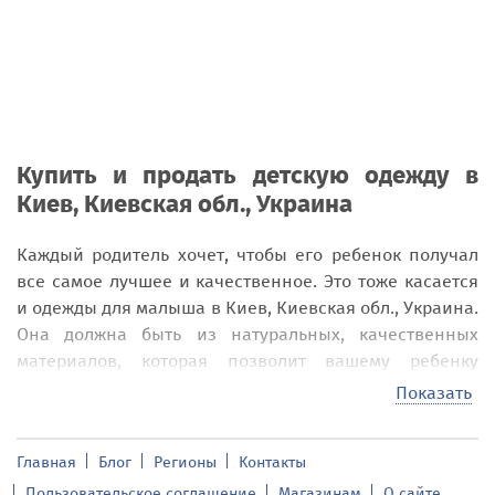
Купить и продать детскую одежду в
Киев, Киевская обл., Украина
Каждый родитель хочет, чтобы его ребенок получал
все самое лучшее и качественное. Это тоже касается
и одежды для малыша в
Киев, Киевская обл., Украина
.
Она должна быть из натуральных, качественных
материалов, которая позволит вашему ребенку
выглядеть модно и чувствовать себя комфортно и
Показать
удобно в
Киев, Киевская обл., Украина
.
Именно на нашей доске объявлений addnew.biz вы
Главная
Блог
Регионы
Контакты
можете купить или продать разнообразные модели
Пользовательское соглашение
Магазинам
О сайте