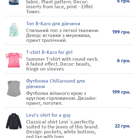
6 грн.
fabric. Plant pattern. Decor:
inserts from lace, print - Eiffel
Tower.
Топ B-Karo для дівчини
Стильний топ з легкої тканини.
199 грн.
Декор: вставки з мережива,
принт тропічний.
T-shirt B-Karo for girl
Summer T-shirt with round neck.
6 грн.
A faded effect. Decor: beads,
fringe on sleeves
Футболка Chillaround для
дівчини
199 грн.
Футболка вільного крою з
круглою горловиною. Дизайн:
принт, логотип.
Levi's shirt for a guy
Classical shirt Levi `s perfectly
22 грн.
suited to the jeans of this brand.
Design: pockets, white buttons,
red tag with logo.