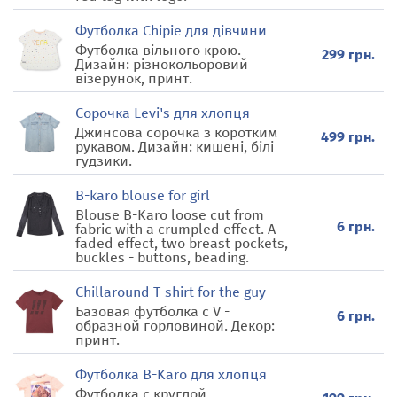
Футболка Chipie для дівчини
Футболка вільного крою.
299 грн.
Дизайн: різнокольоровий
візерунок, принт.
Сорочка Levi's для хлопця
Джинсова сорочка з коротким
499 грн.
рукавом. Дизайн: кишені, білі
гудзики.
B-karo blouse for girl
Blouse B-Karo loose cut from
6 грн.
fabric with a crumpled effect. A
faded effect, two breast pockets,
buckles - buttons, beading.
Chillaround T-shirt for the guy
Базовая футболка с V -
6 грн.
образной горловиной. Декор:
принт.
Футболка B-Karo для хлопця
Футболка с круглой