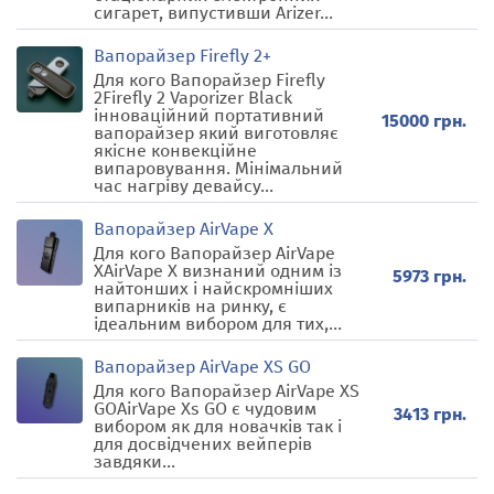
сигарет, випустивши Arizer...
Вапорайзер Firefly 2+
Для кого Вапорайзер Firefly
2Firefly 2 Vaporizer Black
інноваційний портативний
15000 грн.
вапорайзер який виготовляє
якісне конвекційне
випаровування. Мінімальний
час нагріву девайсу...
Вапорайзер AirVape X
Для кого Вапорайзер AirVape
XAirVape X визнаний одним із
5973 грн.
найтонших і найскромніших
випарників на ринку, є
ідеальним вибором для тих,...
Вапорайзер AirVape XS GO
Для кого Вапорайзер AirVape XS
GOAirVape Xs GO є чудовим
3413 грн.
вибором як для новачків так і
для досвідчених вейперів
завдяки...