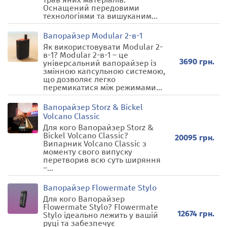
Оснащений передовими
технологіями та вишуканим...
Вапорайзер Modular 2-в-1
Як використовувати Modular 2-
в-1? Modular 2-в-1 – це
3690 грн.
універсальний вапорайзер із
змінною капсульною системою,
що дозволяє легко
перемикатися між режимами...
Вапорайзер Storz & Bickel
Volcano Classic
Для кого Вапорайзер Storz &
Bickel Volcano Classic?
20095 грн.
Випарник Volcano Classic з
моменту свого випуску
перетворив всю суть ширяння
–...
Вапорайзер Flowermate Stylo
Для кого Вапорайзер
Flowermate Stylo? Flowermate
12674 грн.
Stylo ідеально лежить у вашій
руці та забезпечує