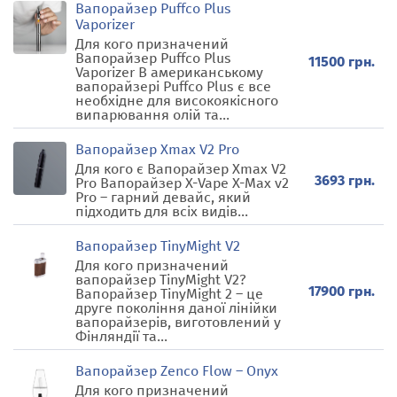
Вапорайзер Puffco Plus
Vaporizer
Для кого призначений
Вапорайзер Puffco Plus
11500 грн.
Vaporizer В американському
вапорайзері Puffco Plus є все
необхідне для високоякісного
випарювання олій та...
Вапорайзер Xmax V2 Pro
Для кого є Вапорайзер Xmax V2
3693 грн.
Pro Вапорайзер X-Vape X-Max v2
Pro – гарний девайс, який
підходить для всіх видів...
Вапорайзер TinyMight V2
Для кого призначений
вапорайзер TinyMight V2?
17900 грн.
Вапорайзер TinyMight 2 – це
друге покоління даної лінійки
вапорайзерів, виготовлений у
Фінляндії та...
Вапорайзер Zenco Flow – Onyx
Для кого призначений