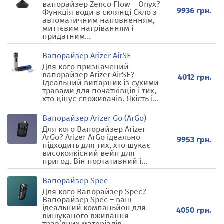
вапорайзер Zenco Flow – Onyx?
9936 грн.
Функція води в склянці Скло з
автоматичним наповненням,
миттєвим нагріванням і
придатним...
Вапорайзер Arizer AirSE
Для кого призначений
вапорайзер Arizer AirSE?
4012 грн.
Ідеальний випарник із сухими
травами для початківців і тих,
хто цінує споживачів. Якість і...
Вапорайзер Arizer Go (ArGo)
Для кого Вапорайзер Arizer
ArGo? Arizer ArGo ідеально
9953 грн.
підходить для тих, хто шукає
високоякісний вейп для
пригод. Він портативний і...
Вапорайзер Spec
Для кого Вапорайзер Spec?
Вапорайзер Spec – ваш
ідеальний компаньйон для
4050 грн.
вишуканого вживання
трав’яних матеріалів.