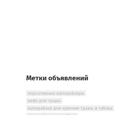
Метки объявлений
портативные вапорайзеры
вейп для травы
вапорайзер для курения травы и табака