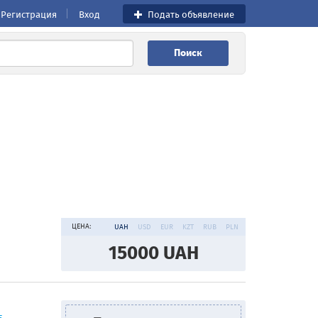
Регистрация
Вход
Подать объявление
Поиск
ЦЕНА:
UAH
USD
EUR
KZT
RUB
PLN
15000
UAH