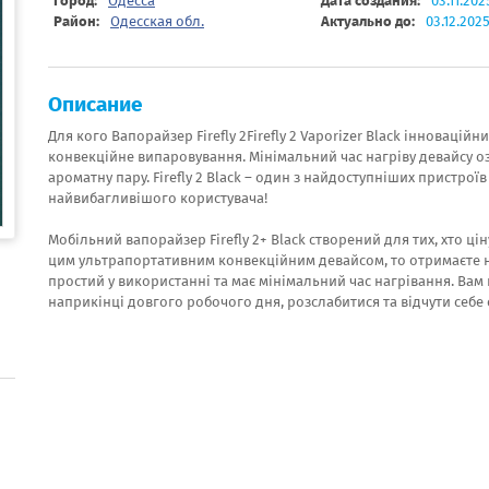
Город:
Одесса
Дата создания:
03.11.202
Район:
Одесская обл.
Актуально до:
03.12.202
Описание
Для кого Вапорайзер Firefly 2Firefly 2 Vaporizer Black інноваці
конвекційне випаровування. Мінімальний час нагріву девайсу о
ароматну пару. Firefly 2 Black – один з найдоступніших пристрої
найвибагливішого користувача!
Мобільний вапорайзер Firefly 2+ Black створений для тих, хто ц
цим ультрапортативним конвекційним девайсом, то отримаєте на
простий у використанні та має мінімальний час нагрівання. Вам
наприкінці довгого робочого дня, розслабитися та відчути себ