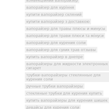
конвекційний вапорайзер
вапорайзер для куріння
купити вапорайзер скляний
купити вапорайзер з доставкою
вапорайзер для травы плюсы и минусы
вапорайзер для трави плюси та мінуси
вапорайзер для курения соли
вапорайзер для сухих трав отзывы
купить вапорайзер в днепре
вапорайзеры для жидкости электронных
сигарет
трубки-вапорайзеры стеклянные для
курения соли
ручные трубки вапорайзеры
стекляные трубки для курения купить
купить вапорайзеры для курения шишек
девайсы для курения соли