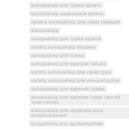
вапорайзер для травы купить
вапорайзер карманный купить
купити вапорайзер для сухих сумішей
вапорайзер
вапорайзер для трави купити
купить вапорайзер украина
вапорайзер для травы
вапорайзер для курения табака
купить вапорайзер для сухих трав
купить вапорайзер для концентратов
вапорайзер для курения травы
вапорайзер для курения сухих смесей
трав табака
вапорайзер для медицинского
использования
испаритель для ароматерапии