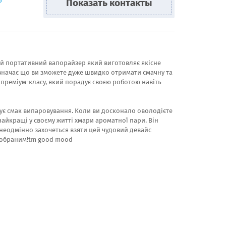
5
Показать контакты
5
йний портативний вапорайзер який виготовляє якісне
значає що ви зможете дуже швидко отримати смачну та
в преміум-класу, який порадує своєю роботою навіть
інує смак випаровування. Коли ви досконало оволодієте
йкращі у своєму житті хмари ароматної пари. Він
 неодмінно захочеться взяти цей чудовий девайс
е обраним!tm good mood