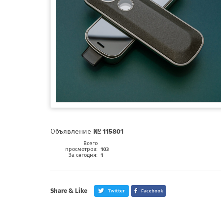
Объявление
№ 115801
Всего
просмотров:
103
За сегодня:
1
Share & Like