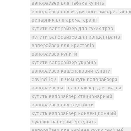
вапорайзер для табака купить
вапорайзер для медичного використанн
випарник для ароматерапії
купити вапорайзер для сухих трав
купити вапорайзер для концентратів
вапорайзер для кристалів
вапорайзер купити
купити вапорайзер україна
вапорайзер кишеньковий купити
davinci iq2
в чем суть вапорайзера
вапорайзеры
вапорайзер для масла
купить вапорайзер стационарный
вапорайзер для жидкости
купить вапорайзер конвекционный
лучший вапорайзер купить
вапорайзер для куріння сухих сумішей