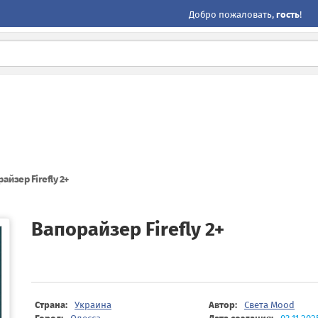
Добро пожаловать,
гость
!
айзер Firefly 2+
Вапорайзер Firefly 2+
Страна:
Украина
Автор:
Света Mood