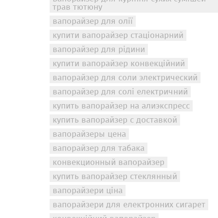
трав тютюну
вапорайзер для олії
купити вапорайзер стаціонарний
вапорайзер для рідини
купити вапорайзер конвекційний
вапорайзер для соли электрический
вапорайзер для солі електричний
купить вапорайзер на алиэкспресс
купить вапорайзер с доставкой
вапорайзеры цена
вапорайзер для табака
конвекционный вапорайзер
купить вапорайзер стеклянный
вапорайзери ціна
вапорайзери для електронних сигарет