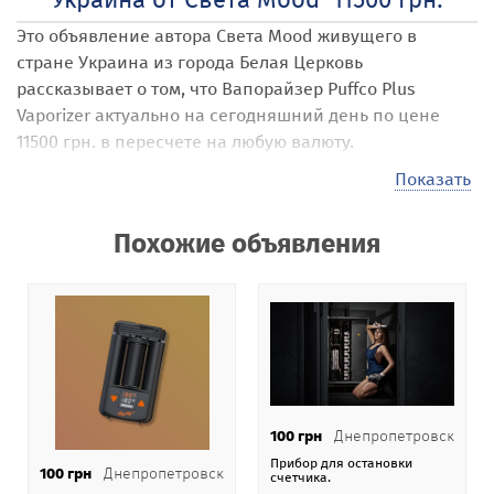
Это объявление автора Света Mood
живущего в
стране Украина
из города Белая Церковь
рассказывает о том, что Вапорайзер Puffco Plus
Vaporizer
актуально на сегодняшний день по цене
11500 грн. в пересчете на любую валюту.
Наши посетители могут размещать на сайте самые
Показать
различные объявления под названием Вапорайзер
Puffco Plus Vaporizer
. Стоимость своих услуг, товаров,
Похожие объявления
предложений они выставляют самостоятельно,
например в 11500 грн. . Эта стоимость может быть в
гривне, долларах или евро, по коммерческому курсу
Национального банка Украины.
На нашей
доске бесплатных объявлений Addnew.biz
-
151 категория в 106 странах мира.
100 грн
Днепропетровск
При размещении объявления Вапорайзер Puffco Plus
Прибор для остановки
Vaporizer
пользователь Света Mood
получает
100 грн
Днепропетровск
счетчика.