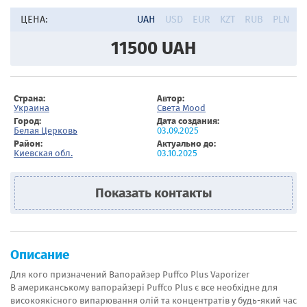
ЦЕНА:
UAH
USD
EUR
KZT
RUB
PLN
11500
UAH
Страна:
Автор:
Украина
Света Mood
Город:
Дата создания:
Белая Церковь
03.09.2025
Район:
Актуально до:
Киевская обл.
03.10.2025
Показать контакты
Описание
Для кого призначений Вапорайзер Puffco Plus Vaporizer
В американському вапорайзері Puffco Plus є все необхідне для
високоякісного випарювання олій та концентратів у будь-який час