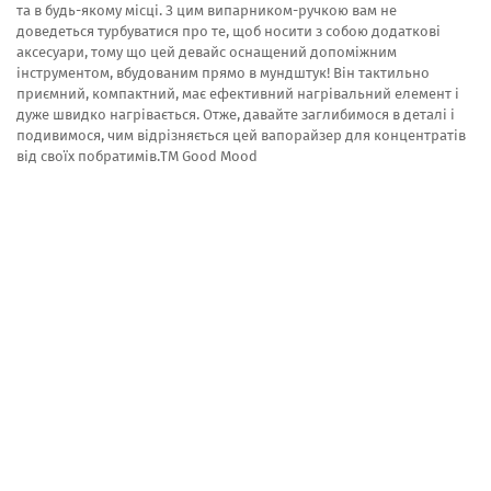
та в будь-якому місці. З цим випарником-ручкою вам не
доведеться турбуватися про те, щоб носити з собою додаткові
аксесуари, тому що цей девайс оснащений допоміжним
інструментом, вбудованим прямо в мундштук! Він тактильно
приємний, компактний, має ефективний нагрівальний елемент і
дуже швидко нагрівається. Отже, давайте заглибимося в деталі і
подивимося, чим відрізняється цей вапорайзер для концентратів
від своїх побратимів.TM Good Mood