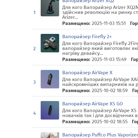
Вапорайзер Arizer XQ2
Для кого Вапорайзер Arizer XQ2М
здійснив революцію на ринку с
1
Arizer...
Размещено:
2025-11-03 15:51
Гор
Вапорайзер Firefly 2+
Для кого Вапорайзер Firefly 2Fir
вапорайзер який виготовляє як
2
нагріву девайсу...
Размещено:
2025-11-03 15:49
Го
Вапорайзер AirVape X
Для кого Вапорайзер AirVape XA
3
найскромніших випарників на ри
Размещено:
2025-10-02 18:59
Го
Вапорайзер AirVape XS GO
Для кого Вапорайзер AirVape XS
4
новачків так і для досвідчених в
Размещено:
2025-10-02 18:55
Го
Вапорайзер Puffco Plus Vaporize