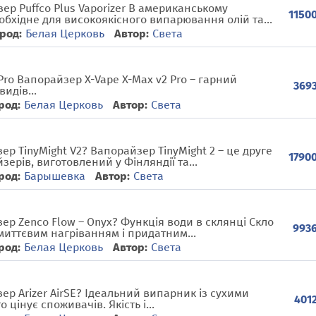
р Puffco Plus Vaporizer В американському
11500
еобхідне для високоякісного випарювання олій та...
род:
Белая Церковь
Автор:
Света
Pro Вапорайзер X-Vape X-Max v2 Pro – гарний
3693
идів...
род:
Белая Церковь
Автор:
Света
р TinyMight V2? Вапорайзер TinyMight 2 – це друге
17900
зерів, виготовлений у Фінляндії та...
род:
Барышевка
Автор:
Света
р Zenco Flow – Onyx? Функція води в склянці Скло
9936
иттєвим нагріванням і придатним...
род:
Белая Церковь
Автор:
Света
р Arizer AirSE? Ідеальний випарник із сухими
4012
о цінує споживачів. Якість і...