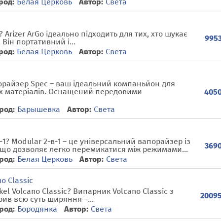
род:
Белая Церковь
Автор:
Света
 Arizer ArGo ідеально підходить для тих, хто шукає
9953
Він портативний і...
род:
Белая Церковь
Автор:
Света
орайзер Spec – ваш ідеальний компаньйон для
х матеріалів. Оснащений передовими
4050
род:
Барышевка
Автор:
Света
1? Modular 2-в-1 – це універсальний вапорайзер із
3690
що дозволяє легко перемикатися між режимами...
род:
Белая Церковь
Автор:
Света
o Classic
el Volcano Classic? Випарник Volcano Classic з
20095
ив всю суть ширяння –...
род:
Бородянка
Автор:
Света