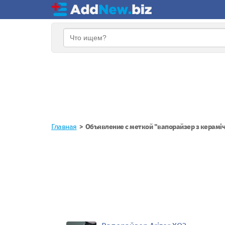
Главная
Объявление с меткой "вапорайзер з керам