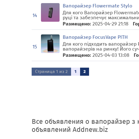
Вапорайзер Flowermate Stylo
Для кого Вапорайзер Flowermate
14
руці та забезпечує максимальни
Размещено:
2025-04-29 21:18
Го
Вапорайзер FocusVape PITH
Для кого підходить вапорайзер 
15
вапорайзерів на ринку! Його су
Размещено:
2025-04-03 13:08
Го
Страница 1 из 2
1
2
Все объявления о вапорайзер з
объявлений Addnew.biz