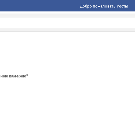
Добро пожаловать,
гость
!
ічною камерою"