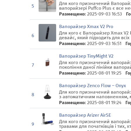
Для кого призначений Вапорайзе
5
вапорайзері Puffco Plus є все н
Размещено:
2025-09-03 16:53
Го
Вапорайзер Xmax V2 Pro
Для кого є Вапорайзер Xmax V2 
6
девайс, який підходить для всіх в
Размещено:
2025-09-03 16:51
Го
Вапорайзер TinyMight V2
Для кого призначений вапорайзе
7
покоління даної лінійки вапорай
Размещено:
2025-08-01 19:25
Го
Вапорайзер Zenco Flow – Onyx
Для кого призначений вапорайзе
8
з автоматичним наповненням, м
Размещено:
2025-08-01 19:24
Го
Вапорайзер Arizer AirSE
Для кого призначений вапорайзе
9
травами для початківців і тих, хт