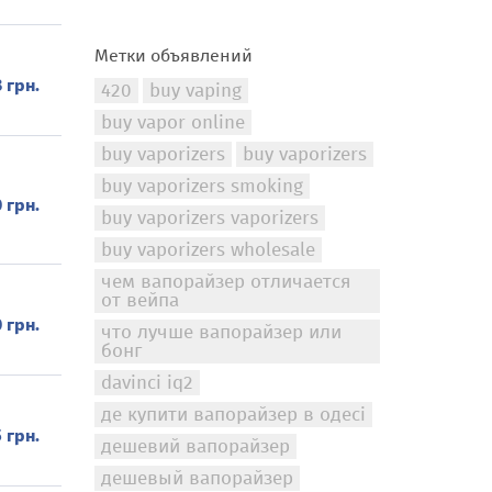
Метки объявлений
 грн.
420
buy vaping
buy vapor online
buy vaporizers
buy vaporizers
buy vaporizers smoking
 грн.
buy vaporizers vaporizers
buy vaporizers wholesale
чем вапорайзер отличается
от вейпа
 грн.
что лучше вапорайзер или
бонг
davinci iq2
де купити вапорайзер в одесі
 грн.
дешевий вапорайзер
дешевый вапорайзер