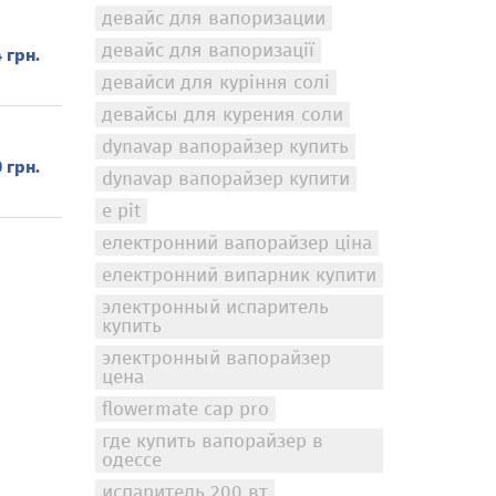
девайс для вапоризации
девайс для вапоризації
 грн.
девайси для куріння солі
девайсы для курения соли
dynavap вапорайзер купить
 грн.
dynavap вапорайзер купити
e pit
електронний вапорайзер ціна
електронний випарник купити
электронный испаритель
купить
электронный вапорайзер
цена
flowermate cap pro
где купить вапорайзер в
одессе
испаритель 200 вт