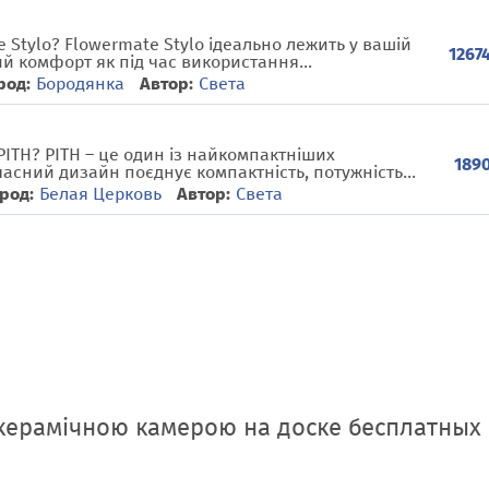
 Stylo? Flowermate Stylo ідеально лежить у вашій
12674
й комфорт як під час використання...
род:
Бородянка
Автор:
Света
PITH? PITH – це один із найкомпактніших
1890
часний дизайн поєднує компактність, потужність...
род:
Белая Церковь
Автор:
Света
 керамічною камерою на доске бесплатных