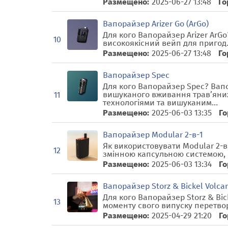
Размещено:
2025-06-27 13:48
Го
Вапорайзер Arizer Go (ArGo)
Для кого Вапорайзер Arizer ArGo?
10
високоякісний вейп для пригод. 
Размещено:
2025-06-27 13:48
Го
Вапорайзер Spec
Для кого Вапорайзер Spec? Вап
вишуканого вживання трав’яни
11
технологіями та вишуканим...
Размещено:
2025-06-03 13:35
Го
Вапорайзер Modular 2-в-1
Як використовувати Modular 2-в-
12
змінною капсульною системою, 
Размещено:
2025-06-03 13:34
Го
Вапорайзер Storz & Bickel Volcan
Для кого Вапорайзер Storz & Bick
13
моменту свого випуску перетвор
Размещено:
2025-04-29 21:20
Го