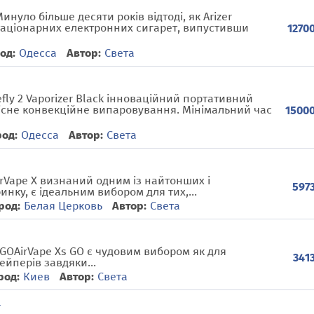
инуло більше десяти років відтоді, як Arizer
таціонарних електронних сигарет, випустивши
12700
од:
Одесса
Автор:
Света
efly 2 Vaporizer Black інноваційний портативний
існе конвекційне випаровування. Мінімальний час
15000
род:
Одесса
Автор:
Света
irVape X визнаний одним із найтонших і
5973
нку, є ідеальним вибором для тих,...
род:
Белая Церковь
Автор:
Света
 GOAirVape Xs GO є чудовим вибором як для
3413
ейперів завдяки...
род:
Киев
Автор:
Света
r