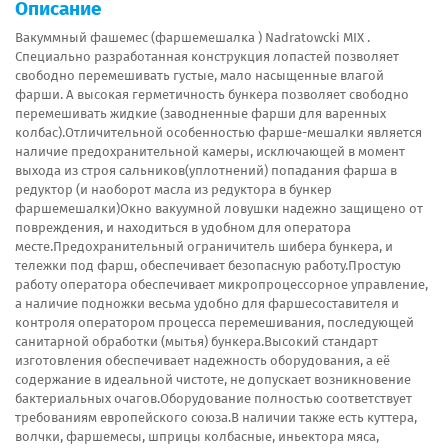
Описание
Вакуммный фашемес (фаршемешалка ) Nadratowcki MIX .
Специально разработанная конструкция лопастей позволяет
свободно перемешивать густые, мало насыщенные влагой
фарши. А высокая герметичность бункера позволяет свободно
перемешивать жидкие (заводненные фарши для варенных
колбас).Отличительной особенностью фарше-мешалки является
наличие предохранительной камеры, исключающей в момент
выхода из строя сальников(уплотнений) попадания фарша в
редуктор (и наоборот масла из редуктора в бункер
фаршемешалки)Окно вакуумной ловушки надежно защищено от
повреждения, и находиться в удобном для оператора
месте.Предохранительный ограничитель шибера бункера, и
тележки под фарш, обеспечивает безопасную работу.Простую
работу оператора обеспечивает микропроцессорное управление,
а наличие подножки весьма удобно для фаршесоставителя и
контроля оператором процесса перемешивания, последующей
санитарной обработки (мытья) бункера.Высокий стандарт
изготовления обеспечивает надежность оборудования, а её
содержание в идеальной чистоте, не допускает возникновение
бактериальных очагов.Оборудование полностью соответствует
требованиям европейского союза.В наличии также есть куттера,
волчки, фаршемесы, шприцы колбасные, иньектора мяса,