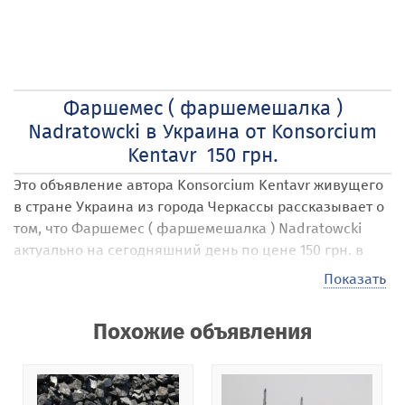
Фаршемес ( фаршемешалка )
Nadratowcki в Украина от Konsorcium
Kentavr 150 грн.
Это объявление автора Konsorcium Kentavr
живущего
в стране Украина
из города Черкассы
рассказывает о
том, что Фаршемес ( фаршемешалка ) Nadratowcki
актуально на сегодняшний день по цене 150 грн. в
пересчете на любую валюту.
Показать
Наши посетители могут размещать на сайте самые
различные объявления под названием Фаршемес (
Похожие объявления
фаршемешалка ) Nadratowcki
. Стоимость своих услуг,
товаров, предложений они выставляют
самостоятельно, например в 150 грн. . Эта стоимость