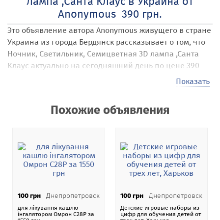
лампа ,Санта Клаус в Украина от
Anonymous 390 грн.
Это объявление автора Anonymous
живущего в стране
Украина
из города Бердянск
рассказывает о том, что
Ночник, Светильник, Семицветная 3D лампа ,Санта
Клаус
актуально на сегодняшний день по цене 390
грн. в пересчете на любую валюту.
Показать
Наши посетители могут размещать на сайте самые
различные объявления под названием Ночник,
Похожие объявления
Светильник, Семицветная 3D лампа ,Санта Клаус
.
Стоимость своих услуг, товаров, предложений они
выставляют самостоятельно, например в 390 грн. .
Эта стоимость может быть в гривне, долларах или
евро, по коммерческому курсу Национального банка
Украины.
На нашей
доске бесплатных объявлений Addnew.biz
-
100 грн
Днепропетровск
100 грн
Днепропетровск
151 категория в 106 странах мира.
для лікування кашлю
Детские игровые наборы из
інгалятором Омрон С28Р за
цифр для обучения детей от