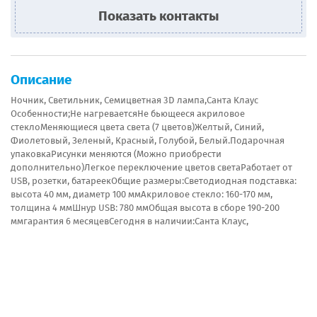
Показать контакты
Описание
Ночник, Светильник, Семицветная 3D лампа,Санта Клаус
Особенности;Не нагреваетсяНе бьющееся акриловое
стеклоМеняющиеся цвета света (7 цветов)Желтый, Синий,
Фиолетовый, Зеленый, Красный, Голубой, Белый.Подарочная
упаковкаРисунки меняются (Можно приобрести
дополнительно)Легкое переключение цветов светаРаботает от
USB, розетки, батареекОбщие размеры:Светодиодная подставка:
высота 40 мм, диаметр 100 ммАкриловое стекло: 160-170 мм,
толщина 4 ммШнур USB: 780 ммОбщая высота в сборе 190-200
ммгарантия 6 месяцевСегодня в наличии:Санта Клаус,