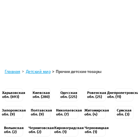
Главная
Детский мир
Прочие детские товары
Харьковская
Киевская
Одесская
Ровенская
Днепропетровск
обл. (693)
обл. (280)
обл. (225)
обл. (25)
обл. (11)
Запорожская
Полтавская
Николаевская
Житомирская
Сумская
обл. (9)
обл. (9)
обл. (7)
обл. (4)
обл. (3)
Волынская
Черниговская
Кировоградская
Черновицкая
обл. (2)
обл. (2)
обл. (1)
обл. (1)