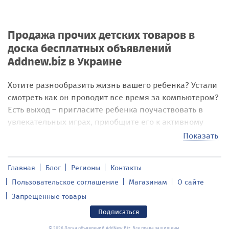
Продажа прочих детских товаров в
доска бесплатных объявлений
Addnew.biz в Украине
Хотите разнообразить жизнь вашего ребенка? Устали
смотреть как он проводит все время за компьютером?
Есть выход – пригласите ребенка поучаствовать в
увлекательных играх, приобщите его к активному
образу жизни, научите его кататься на роликах,
Показать
коньках или велосипеде и вы несомненно будете
удивлены результатом. В этом вам сможет помочь
Главная
Блог
Регионы
Контакты
раздел на нашей доске объявлений Прочие детские
Пользовательское соглашение
Магазинам
О сайте
товары в доска бесплатных объявлений Addnew.biz в
Украине.
Запрещенные товары
В разделе «Прочие детские товары» сайта addnew.biz
Подписаться
вы найдете различные товары для детей от милых
© 2026 Доска объявлений AddNew.Biz. Все права защищены.