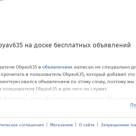
byav635 на доске бесплатных объявлений
вателя Obyav635 в
объявлениях
написан не специально д
 прочитать и пользователь Obyav635, который добавил это
заинтересовался объявлением по этому слову, поэтому мы 
пользователя Obyav635 и для чего он служит.
м фильтром, который помогает группировать объявления 
По
нак присвоен самим посетителем нашего сайта и его име
 местоположению, к категории, к автору Obyav635 – это
ся только к объявлению или группе объявлений. Таким об
тельское соглашение
Магазинам
О сайте
Запрещенные то
нию, участвует в навигации, а также является помощнико