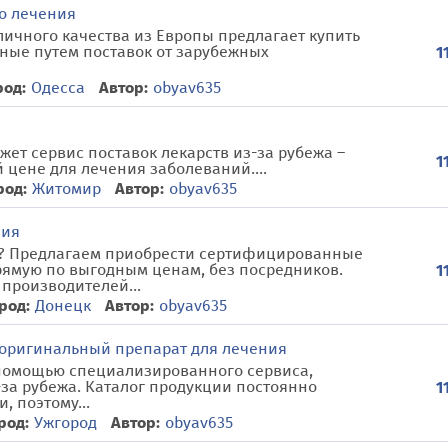
о лечения
личного качества из Европы предлагает купить
ные путем поставок от зарубежных
1
род:
Одесса
Автор:
obyav635
жет сервис поставок лекарств из-за рубежа –
1
 цене для лечения заболеваний....
род:
Житомир
Автор:
obyav635
ния
а? Предлагаем приобрести сертифицированные
ямую по выгодным ценам, без посредников.
1
 производителей...
род:
Донецк
Автор:
obyav635
 оригинальный препарат для лечения
 помощью специализированного сервиса,
за рубежа. Каталог продукции постоянно
1
 поэтому...
род:
Ужгород
Автор:
obyav635