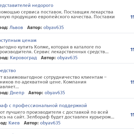
едставителей недорого
помощью сервиса поставок. Поставщик лекарства
ную продукцию европейского качества. Поставки
1
род:
Львов
Автор:
obyav635
доступным ценам
ыгодно купить Колме, которая в каталоге по
1
роизводителя. Сервис лекарственных средств...
род:
Кировоград
Автор:
obyav635
редство
т взаимовыгодное сотрудничество клиентам –
дников по адекватной цене. Компания
1
вляет...
род:
Днепр
Автор:
obyav635
ораф с профессиональной поддержкой
от лучшего производителя с доставкой по всей
1
ь на сайт. Зелбораф будет доставлен курьером...
од:
Киев
Автор:
obyav635