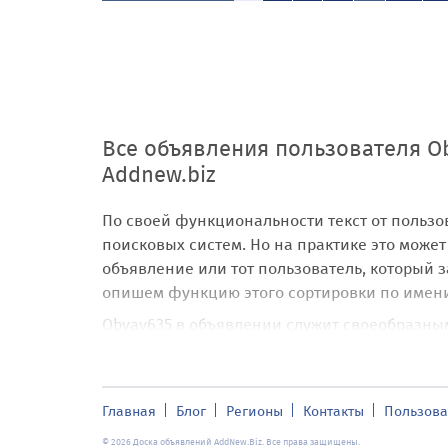
Все объявления пользователя O
Addnew.biz
По своей функциональности текст от пользо
поисковых систем. Но на практике это может
объявление или тот пользователь, который 
опишем функцию этого сортировки по имени 
Obyav635 в объявлении служит своеобразны
определенному признаку, при чем этот приз
Объявления от Obyav635 уже привязываются к
самостоятельная сущность, которая относит
Главная
Блог
Регионы
Контакты
Пользова
тег Obyav635 придает уникальности объявле
© 2026 Доска объявлений AddNew.Biz. Все права защищены.