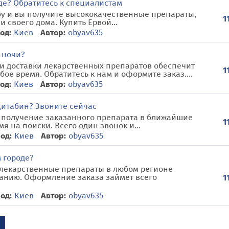
где? Обратитесь к специалистам
бу и вы получите высококачественные препараты,
1
 своего дома. Купить Ервой...
од:
Киев
Автор:
obyav635
 ночи?
и доставки лекарственных препаратов обеспечит
1
е время. Обратитесь к нам и оформите заказ....
од:
Киев
Автор:
obyav635
цитабин? Звоните сейчас
т получение заказанного препарата в ближайшие
1
я на поиски. Всего один звонок и...
од:
Киев
Автор:
obyav635
м городе?
 лекарственные препараты в любом регионе
панию. Оформление заказа займет всего
1
од:
Киев
Автор:
obyav635