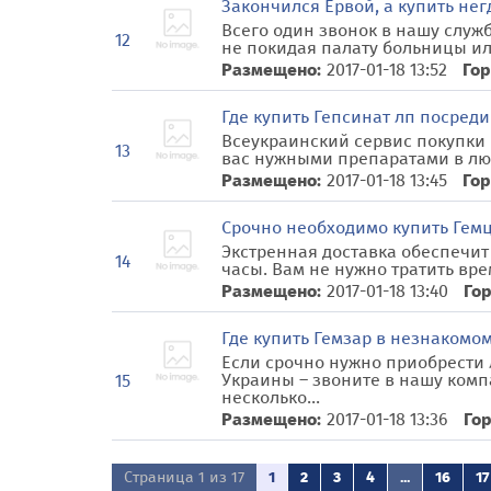
Закончился Ервой, а купить не
Всего один звонок в нашу служ
12
не покидая палату больницы или
Размещено:
2017-01-18 13:52
Гор
Где купить Гепсинат лп посреди
Всеукраинский сервис покупки 
13
вас нужными препаратами в любо
Размещено:
2017-01-18 13:45
Гор
Срочно необходимо купить Гем
Экстренная доставка обеспечи
14
часы. Вам не нужно тратить врем
Размещено:
2017-01-18 13:40
Гор
Где купить Гемзар в незнакомо
Если срочно нужно приобрести
Украины – звоните в нашу ком
15
несколько...
Размещено:
2017-01-18 13:36
Гор
Страница 1 из 17
1
2
3
4
...
16
17