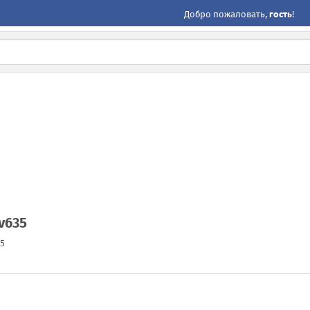
Добро пожаловать,
гость
!
v635
35