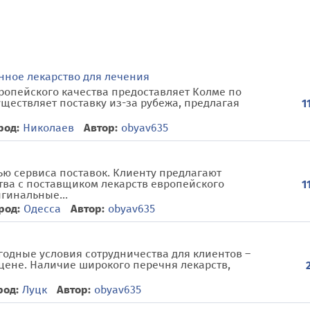
нное лекарство для лечения
ропейского качества предоставляет Колме по
ествляет поставку из-за рубежа, предлагая
1
род:
Николаев
Автор:
obyav635
ю сервиса поставок. Клиенту предлагают
тва с поставщиком лекарств европейского
1
гинальные...
род:
Одесса
Автор:
obyav635
годные условия сотрудничества для клиентов –
цене. Наличие широкого перечня лекарств,
род:
Луцк
Автор:
obyav635