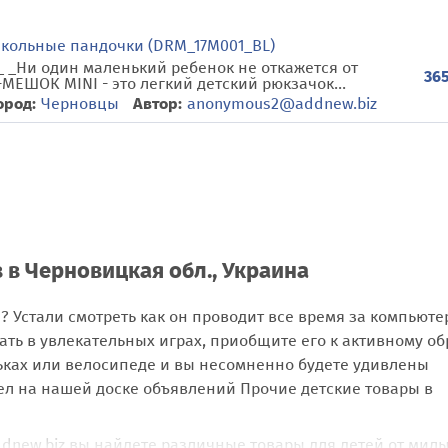
икольные пандочки (DRM_17M001_BL)
_Ни один маленький ребенок не откажется от
365
МЕШОК MINI - это легкий детский рюкзачок...
ород:
Черновцы
Автор:
anonymous2@addnew.biz
 в Черновицкая обл., Украина
? Устали смотреть как он проводит все время за компьюте
ать в увлекательных играх, приобщите его к активному об
оньках или велосипеде и вы несомненно будете удивлены
дел на нашей доске объявлений Прочие детские товары в
ddnew.biz вы найдете различные товары для детей от мил