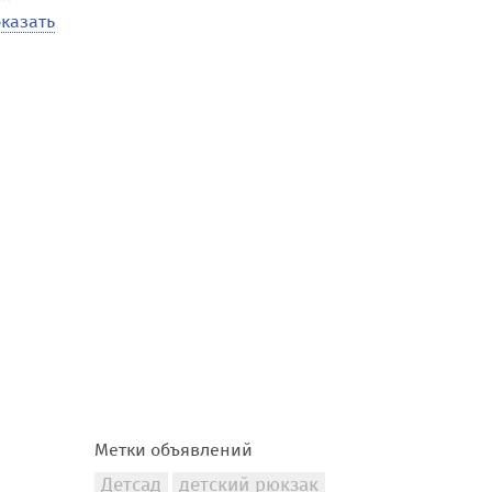
казать
йнов,
 так и
варов
 другим
ть
агов
Метки объявлений
Детсад
детский рюкзак