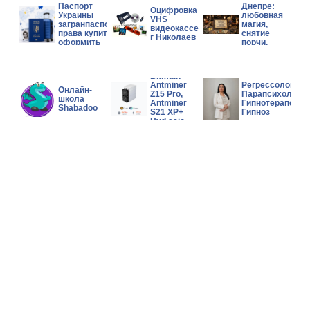
Паспорт
Днепре:
Оцифровка
Украины
любовная
VHS
загранпаспорт
магия,
видеокассет
права купить
снятие
г Николаев
оформить
порчи,
помощь в
сложной
Wholesales
ситуации.
Bitmain
Antminer
Регрессолог,
Онлайн-
Z15 Pro,
Парапсихолог,
школа
Antminer
Гипнотерапевт,
Shabadoo
S21 XP+
Гипноз
Hyd asic
Miner