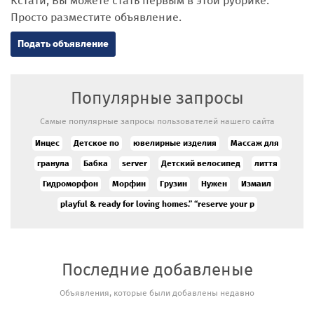
Кстати, Вы можете стать первым в этой рубрике.
Просто разместите объявление.
Подать объявление
Популярные запросы
Самые популярные запросы пользователей нашего сайта
Инцес
Детское по
ювелирные изделия
Массаж для
гранула
Бабка
server
Детский велосипед
лиття
Гидроморфон
Морфин
Грузин
Нужен
Измаил
playful & ready for loving homes.” “reserve your p
Последние добавленые
Сильный
Объявления, которые были добавлены недавно
экстрасенс
и таролог в