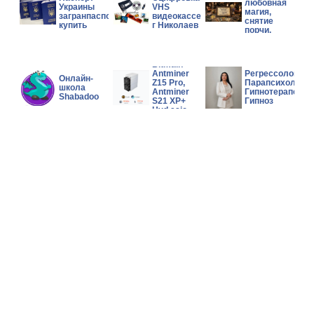
любовная
Украины
VHS
магия,
загранпаспорт
видеокассет
снятие
купить
г Николаев
порчи,
помощь в
сложной
Wholesales
ситуации.
Bitmain
Antminer
Регрессолог,
Онлайн-
Z15 Pro,
Парапсихолог,
школа
Antminer
Гипнотерапевт,
Shabadoo
S21 XP+
Гипноз
Hyd asic
Miner