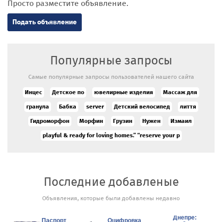
Просто разместите объявление.
Подать объявление
Популярные запросы
Самые популярные запросы пользователей нашего сайта
Инцес
Детское по
ювелирные изделия
Массаж для
гранула
Бабка
server
Детский велосипед
лиття
Гидроморфон
Морфин
Грузин
Нужен
Измаил
playful & ready for loving homes.” “reserve your p
Последние добавленые
Сильный
Объявления, которые были добавлены недавно
экстрасенс
и таролог в
Днепре:
Паспорт
Оцифровка