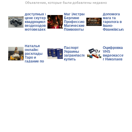
Объявления, которые были добавлены недавно
Аукцион/
продажа новых
доступных по
Маг Экстрасенс в
Допомога
цене скутеров,
Берлине
мага та
квадроциклов,
Профессиональные
таролога в
вездеходов и
Магические Услуги
Івано-
мотовездеходов
Привороты Гадание
Франківську.
Can-Am, Polaris,
CFMOTO.
Гадалка
Наталья
Паспорт
Оцифровка
онлайн:
Украины
VHS
расклады
загранпаспорт
видеокассет
Таро и
купить
г Николаев
гадание по
фото