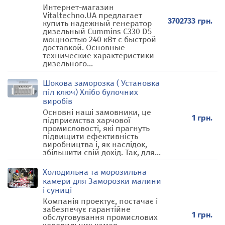
Интернет-магазин
Vitaltechno.UA предлагает
3702733 грн.
купить надежный генератор
дизельный Cummins C330 D5
мощностью 240 кВт с быстрой
доставкой. Основные
технические характеристики
дизельного...
Шокова заморозка ( Установка
піл ключ) Хлібо булочних
виробів
Основні наші замовники, це
1 грн.
підприємства харчової
промисловості, які прагнуть
підвищити ефективність
виробництва і, як наслідок,
збільшити свій дохід. Так, для...
Холодильна та морозильна
камери для Заморозки малини
і суниці
Компанія проектує, постачає і
забезпечує гарантійне
1 грн.
обслуговування промислових