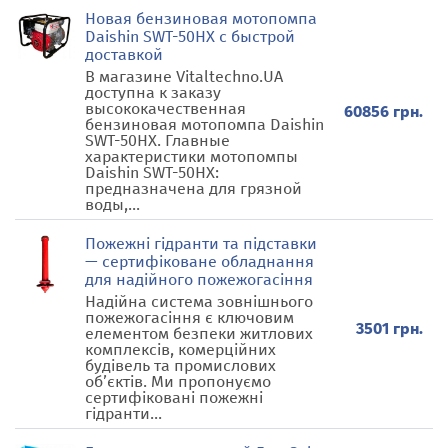
Новая бензиновая мотопомпа
Daishin SWT-50HX с быстрой
доставкой
В магазине Vitaltechno.UA
доступна к заказу
высококачественная
60856 грн.
бензиновая мотопомпа Daishin
SWT-50HX. Главные
характеристики мотопомпы
Daishin SWT-50HX:
предназначена для грязной
воды,...
Пожежні гідранти та підставки
— сертифіковане обладнання
для надійного пожежогасіння
Надійна система зовнішнього
пожежогасіння є ключовим
3501 грн.
елементом безпеки житлових
комплексів, комерційних
будівель та промислових
об’єктів. Ми пропонуємо
сертифіковані пожежні
гідранти...