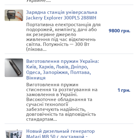
Украине....
Зарядна станція універсальна
Jackery Explorer 300PLS 288WH
Портативна електростанція для
подорожей, кемпінгу, дачі або
9800 грн.
як резервне джерело
живлення під час відключень
світла. Потужність — 300 Вт
(пікова...
Виготовлення пружин Україна:
Київ, Харків, Львів, Дніпро,
Одеса, Запоріжжя, Полтава,
Вінниця
Виготовлення пружин
стиснення та розтягування на
1 грн.
замовлення в Україні.
Високоточне обладнання та
сучасні технології
забезпечують надійність,
довговічність та відповідність
стандартам...
Новый дизельный генератор
Matari MB 50 с доставкой -