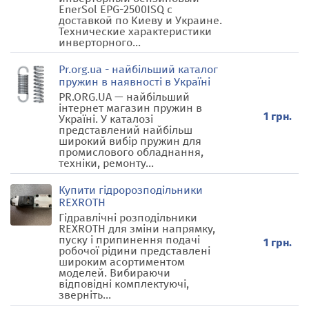
EnerSol EPG-2500ISQ с
доставкой по Киеву и Украине.
Технические характеристики
инверторного...
Pr.org.ua - найбільший каталог
пружин в наявності в Україні
PR.ORG.UA — найбільший
інтернет магазин пружин в
1 грн.
Україні. У каталозі
представлений найбільш
широкий вибір пружин для
промислового обладнання,
техніки, ремонту...
Купити гідророзподільники
REXROTH
Гідравлічні розподільники
REXROTH для зміни напрямку,
пуску і припинення подачі
1 грн.
робочої рідини представлені
широким асортиментом
моделей. Вибираючи
відповідні комплектуючі,
зверніть...