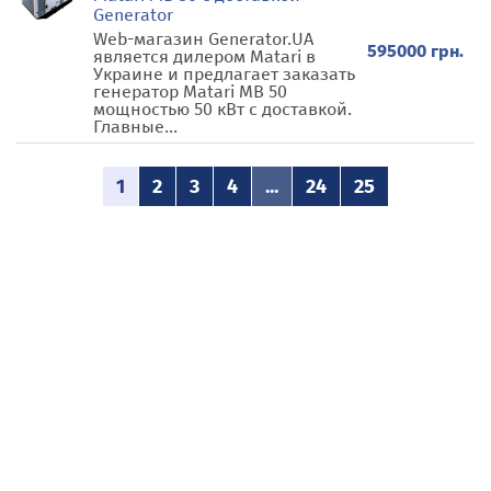
Generator
Web-магазин Generator.UA
595000 грн.
является дилером Matari в
Украине и предлагает заказать
генератор Matari MB 50
мощностью 50 кВт с доставкой.
Главные...
1
2
3
4
...
24
25