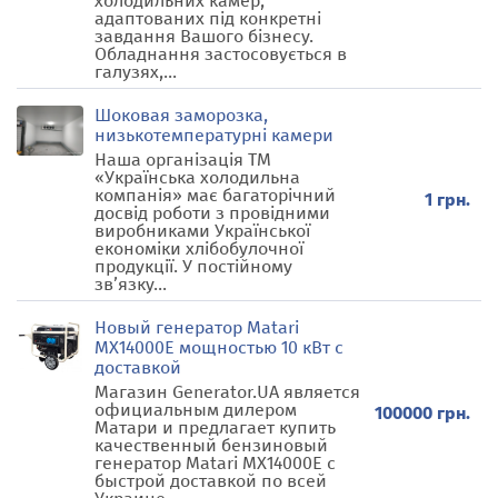
холодильних камер,
адаптованих під конкретні
завдання Вашого бізнесу.
Обладнання застосовується в
галузях,...
Шоковая заморозка,
низькотемпературні камери
Наша організація ТМ
«Українська холодильна
компанія» має багаторічний
1 грн.
досвід роботи з провідними
виробниками Української
економіки хлібобулочної
продукції. У постійному
зв’язку...
Новый генератор Matari
MX14000E мощностью 10 кВт с
доставкой
Магазин Generator.UA является
официальным дилером
100000 грн.
Матари и предлагает купить
качественный бензиновый
генератор Matari MX14000E с
быстрой доставкой по всей