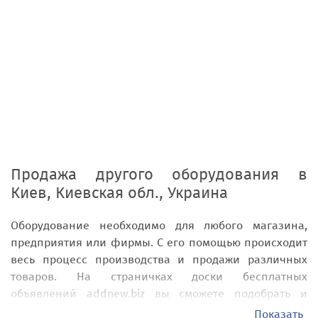
Продажа другого оборудования
в
Киев, Киевская обл., Украина
Оборудование необходимо для любого магазина,
предприятия или фирмы. С его помощью происходит
весь процесс производства и продажи различных
товаров. На страничках доски бесплатных
объявлений addnew.biz вы сможете подобрать и
купить другое оборудование, которое не вошло в
Показать