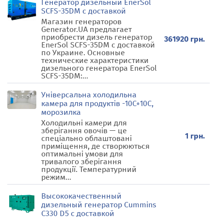
Генератор дизельный EnerSol
SCFS-35DM с доставкой
Магазин генераторов
Generator.UA предлагает
приобрести дизель генератор
361920 грн.
EnerSol SCFS-35DM с доставкой
по Украине. Основные
технические характеристики
дизельного генератора EnerSol
SCFS-35DM:...
Універсальна холодильна
камера для продуктів -10С+10С,
морозилка
Холодильні камери для
зберігання овочів — це
1 грн.
спеціально облаштовані
приміщення, де створюються
оптимальні умови для
тривалого зберігання
продукції. Температурний
режим...
Высококачественный
дизельный генератор Cummins
C330 D5 с доставкой