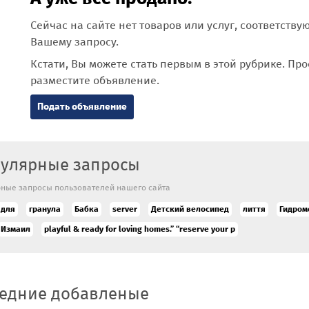
Сейчас на сайте нет товаров или услуг, соответств
Вашему запросу.
Кстати, Вы можете стать первым в этой рубрике. Про
разместите объявление.
Подать объявление
улярные запросы
ные запросы пользователей нашего сайта
 для
гранула
Бабка
server
Детский велосипед
лиття
Гидро
Измаил
playful & ready for loving homes.” “reserve your p
едние добавленые