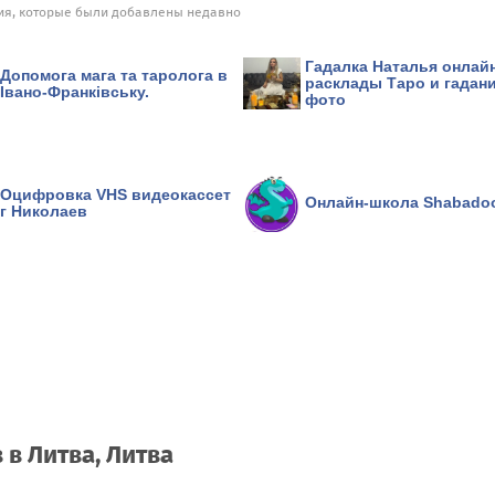
я, которые были добавлены недавно
Гадалка Наталья онлай
Допомога мага та таролога в
расклады Таро и гадан
Івано-Франківську.
фото
Оцифровка VHS видеокассет
Онлайн-школа Shabado
г Николаев
 в Литва, Литва