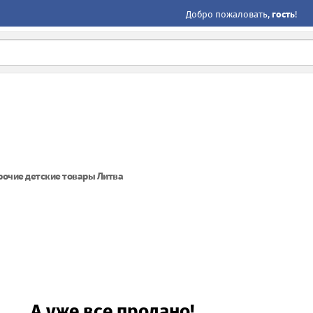
Добро пожаловать,
гость
!
рочие детские товары Литва
А уже все продано!