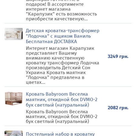
подарок! В ассортименте
интернет магазина
"Карапузик" есть возможность
приобрести качественую...
Детская кроватка-трансформер
"Лодочка" c ящиком Ваниль
Бесплатная ДОСТАВКА
Интернет магазин Карапузик
представляет Вашему
3249 грн.
вниманию качественную
кроватку трансформер Лодочка
производитьль Детский Сон
Украина Кровать маятник
"Лодочка" предтавлена в
цветах...
Кровать Babyroom Веселка
маятник, откидной бок DVMO-2
бук светлый (натуральный)
2082 грн.
Кровать Babyroom Веселка
маятник, откидной бок DVMO-2
бук светлый (натуральный)
Постельный набор в кроватку