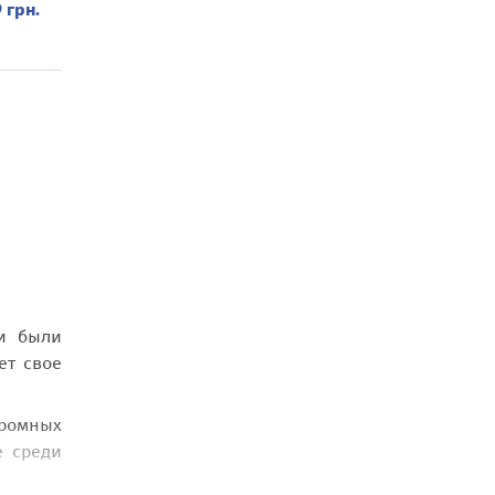
 грн.
ни были
ет свое
громных
е среди