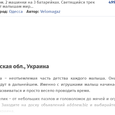
499
том. 2 машинки на 3 батарейках. Светящийся трек
т малышам мир...
род:
Одесса
Автор:
Velomagaz
ская обл., Украина
на – неотъемлемая часть детства каждого малыша. О
удут в дальнейшем. Именно с игрушками малыш начина
звиваться и просто весело проводить время.
лик – от небольших пазлов и головоломок до мячей и о
? Заходите на доску объявлений addnew.biz и выбирайт
Украина.