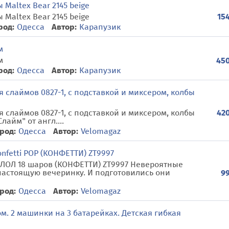
 Maltex Bear 2145 beige
 Maltex Bear 2145 beige
154
род:
Одесса
Автор:
Карапузик
м
м
450
род:
Одесса
Автор:
Карапузик
 слаймов 0827-1, с подставкой и миксером, колбы
420
 слаймов 0827-1, с подставкой и миксером, колбы
лайм" от англ....
род:
Одесса
Автор:
Velomagaz
nfetti POP (КОНФЕТТИ) ZT9997
 ЛОЛ 18 шаров (КОНФЕТТИ) ZT9997 Невероятные
 настоящую вечеринку. И подготовились они
99
род:
Одесса
Автор:
Velomagaz
ом. 2 машинки на 3 батарейках. Детская гибкая