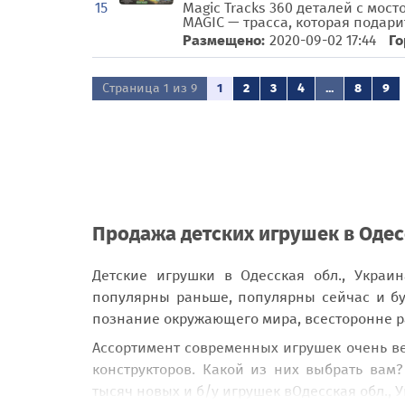
15
Magic Tracks 360 деталей с мос
MAGIC — трасса, которая подари
Размещено:
2020-09-02 17:44
Го
Страница 1 из 9
1
2
3
4
...
8
9
Продажа детских игрушек в Одес
Детские игрушки в Одесская обл., Украи
популярны раньше, популярны сейчас и б
познание окружающего мира, всесторонне ра
Ассортимент современных игрушек очень ве
конструкторов. Какой из них выбрать вам
тысяч новых и б/у игрушек вОдесская обл., 