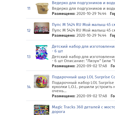
Ведерко для подгузников и воды
Ведерко для подгузников и воды
11
Размещено:
2020-10-29 14:44
Го
Пупс M 5424 RU Мой малыш 45 с
Пупс M 5424 RU Мой малыш 45 с
12
Размещено:
2020-10-29 14:44
Го
Детский набор для изготовления
- 6 шт
13
Детский набор для изготовления
- 6 шт Описание: "Лизун" (или "С
Размещено:
2020-09-02 17:48
Го
Подарочный шар LOL Surprise Co
Подарочный набор LOL Surprise
куколки L.O.L. решили устроить
14
очень...
Размещено:
2020-09-02 17:48
Го
Magic Tracks 360 деталей с мост
дорога