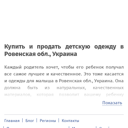
Купить и продать детскую одежду в
Ровенская обл., Украина
Каждый родитель хочет, чтобы его ребенок получал
все самое лучшее и качественное. Это тоже касается
и одежды для малыша в
Ровенская обл., Украина
. Она
должна быть из натуральных, качественных
материалов, которая позволит вашему ребенку
выглядеть модно и чувствовать себя комфортно и
Показать
удобно в
Ровенская обл., Украина
.
Именно на нашей доске объявлений addnew.biz вы
Главная
Блог
Регионы
Контакты
можете купить или продать разнообразные модели