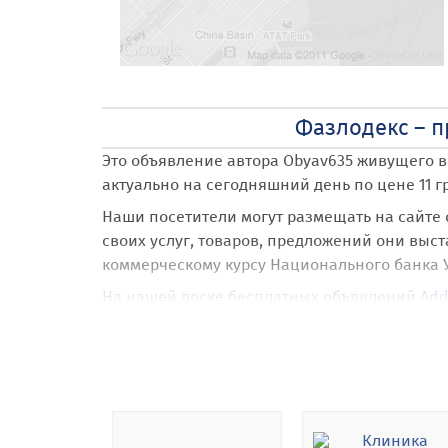
Фазлодекс – п
Это объявление автора Obyav635
живущего в
актуально на сегодняшний день по цене 11 г
Наши посетители могут размещать на сайте
своих услуг, товаров, предложений они выста
коммерческому курсу Национального банка 
На нашей
доске бесплатных объявлений Add
При размещении объявления Фазлодекс – пр
и разместить свое объявление на карте Goog
Также наши посетители получают абсолютно
направлений и категорий.