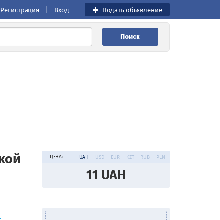
Регистрация
Вход
Подать объявление
Поиск
вкой
ЦЕНА:
UAH
USD
EUR
KZT
RUB
PLN
11
UAH