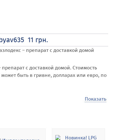
yav635 11 грн.
азлодекс – препарат с доставкой домой
 препарат с доставкой домой
. Стоимость
 может быть в гривне, долларах или евро, по
Показать
т возможность купить, продать, арендовать
 Киевская обл. и городу Киев
.
ичество объявлений различной тематики,