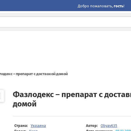
Добро пожаловать,
гость
!
одекс – препарат с доставкой домой
Фазлодекс – препарат с доста
домой
Страна:
Украина
Автор:
Obyav635