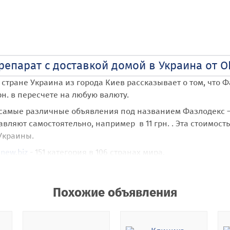
репарат с доставкой домой в Украина от Ob
 стране Украина
из города Киев
рассказывает о том, что Ф
рн. в пересчете на любую валюту.
 самые различные объявления под названием Фазлодекс –
вляют самостоятельно, например в 11 грн. . Эта стоимость
Украины.
new.biz
- 151 категория в 106 странах мира.
епарат с доставкой домой
пользователь Obyav635
получае
le Maps с позиционированием по стране Украина, области
Похожие объявления
 бесплатную возможность размещать неограниченное кол