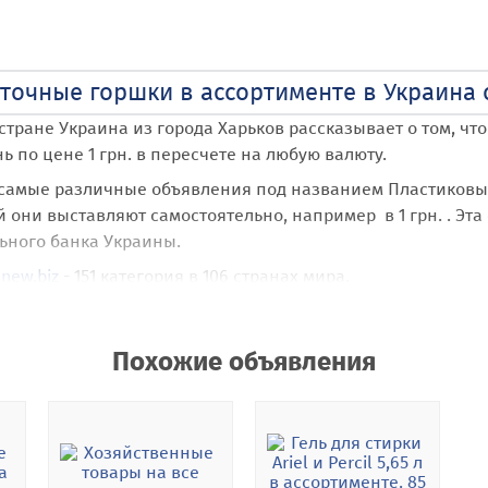
точные горшки в ассортименте в Украина о
стране Украина
из города Харьков
рассказывает о том, чт
 по цене 1 грн. в пересчете на любую валюту.
 самые различные объявления под названием Пластиковы
й они выставляют самостоятельно, например в 1 грн. . Эта
ьного банка Украины.
new.biz
- 151 категория в 106 странах мира.
веточные горшки в ассортименте
пользователь Hozprom
п
а карте Google Maps с позиционированием по стране Украи
Похожие объявления
 бесплатную возможность размещать неограниченное кол
и объявлений является абсолютное отсутствие каких либ