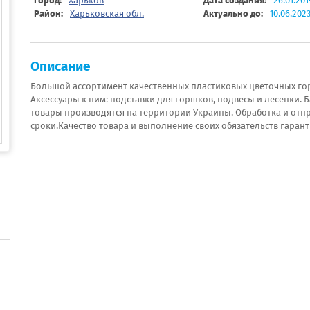
Город:
Харьков
Дата создания:
26.01.201
Район:
Харьковская обл.
Актуально до:
10.06.202
Описание
Большой ассортимент качественных пластиковых цветочных горш
Аксессуары к ним: подставки для горшков, подвесы и лесенки.
товары производятся на территории Украины. Обработка и отп
сроки.Качество товара и выполнение своих обязательств гарант