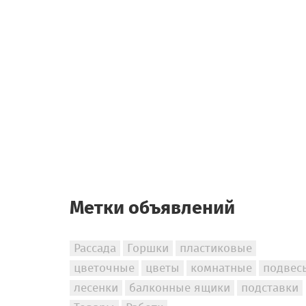
Метки объявлений
Рассада
Горшки
пластиковые
цветочные
цветы
комнатные
подвес
лесенки
балконные ящики
подставки