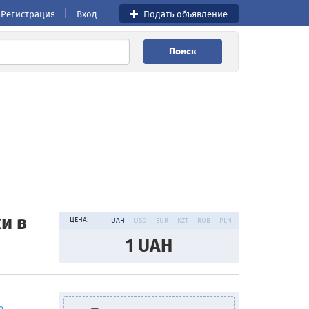
Регистрация
Вход
Подать объявление
Поиск
и в
ЦЕНА:
UAH
USD
EUR
KZT
RUB
PLN
1
UAH