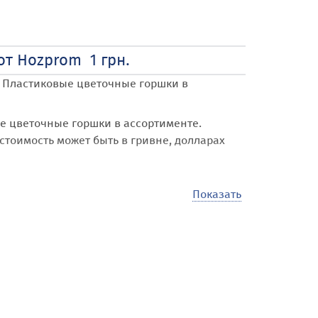
т Hozprom 1 грн.
о Пластиковые цветочные горшки в
е цветочные горшки в ассортименте
.
 стоимость может быть в гривне, долларах
Показать
олучает возможность купить, продать,
на, области Харьковская обл. и городу
ичество объявлений различной тематики,
о платежей для наших посетителей.