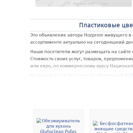
Пластиковые цве
Это объявление автора Hozprom
живущего в 
ассортименте
актуально на сегодняшний день
Наши посетители могут размещать на сайте
Стоимость своих услуг, товаров, предложени
или евро, по коммерческому курсу Национал
На нашей
доске бесплатных объявлений Add
При размещении объявления Пластиковые ц
арендовать и разместить свое объявление н
Харьков
.
Также наши посетители получают абсолютно
направлений и категорий.
Одним из ключевых преимуществ нашей доск