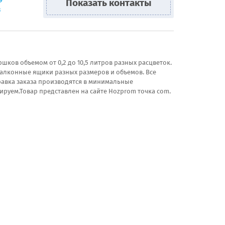
9
Показать контакты
3
ков объемом от 0,2 до 10,5 литров разных расцветок.
 Балконные ящики разных размеров и объемов. Все
равка заказа производятся в минимальные
ируем.Товар представлен на сайте Hozprom точка com.